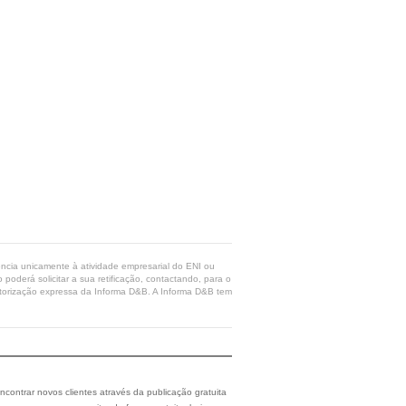
rência unicamente à atividade empresarial do ENI ou
poderá solicitar a sua retificação, contactando, para o
 autorização expressa da Informa D&B. A Informa D&B tem
ncontrar novos clientes através da publicação gratuita