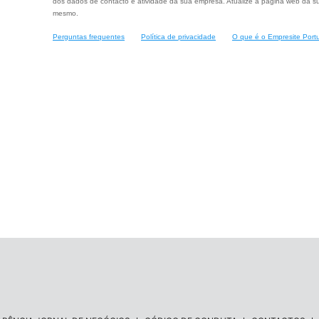
dos dados de contacto e atividade da sua empresa. Atualize a página web da su
mesmo.
Perguntas frequentes
Política de privacidade
O que é o Empresite Port