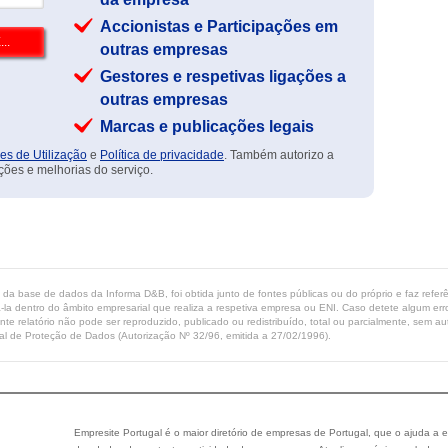
Accionistas e Participações em
outras empresas
Gestores e respetivas ligações a
outras empresas
Marcas e publicações legais
es de Utilização
e
Política de privacidade
. Também autorizo a
ções e melhorias do serviço.
ta da base de dados da Informa D&B, foi obtida junto de fontes públicas ou do próprio e faz refe
-la dentro do âmbito empresarial que realiza a respetiva empresa ou ENI. Caso detete algum erro 
ente relatório não pode ser reproduzido, publicado ou redistribuído, total ou parcialmente, sem
l de Proteção de Dados (Autorização Nº 32/96, emitida a 27/02/1996).
Empresite Portugal é o maior diretório de empresas de Portugal, que o ajuda a e