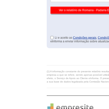
Li e aceito as
Condições gerais
,
Condiçõ
eInforma a enviar informação sobre atualiza
(1) A informação constante do presente relatório resul
empresa a que se refere, sendo apenas possível utilizá
efeito, o Serviço de Apoio ao Cliente eInforma. O pres
a sua base de dados legalizada pela Comissão Naciona