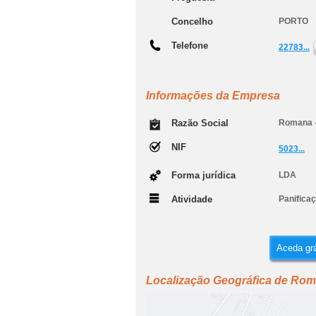
Concelho
PORTO
Telefone
22783...
Informações da Empresa
Razão Social
Romana - 
NIF
5023...
Forma jurídica
LDA
Atividade
Panifica
Aceda grá
Localização Geográfica de Roma