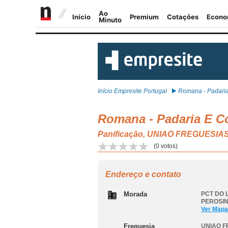
Início Empresite Portugal
Romana - Padaria 
Romana - Padaria E Co
Panificação, UNIAO FREGUESI
(
0
votos)
Endereço e contato
Morada
PCT DO 
PEROSIN
Ver Mapa
Freguesia
UNIAO F