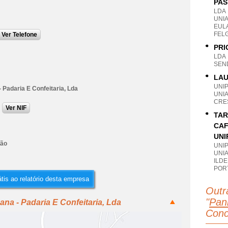
PAS
LDA
UNI
EUL
FEL
Ver Telefone
PRI
LDA
SEN
LAU
UNI
Padaria E Confeitaria, Lda
UNI
CRES
Ver NIF
TAR
CAF
UNI
ção
UNI
UNI
ILDE
POR
tis ao relatório desta empresa
Outr
"
Pan
na - Padaria E Confeitaria, Lda
Conc