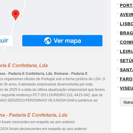
PORT
AVEI
LISB
BRA
COIM
LEIRI
SETÚ
ia E Confeitaria, Lda
SANT
a - Padaria E Confeitaria, Lda
.
Romana - Padaria E
FARO
s organismos oficiais de Portugal sob a forma jurídica de LDA. O
e 36 anos. A atividade empresarial desenvolvida por esta
VISE
o de 2025 é a data da última atualização empresarial que temos
 o seguinte endereço PCT DO LOUREIRO 110, 4415-042, que se
ESIAS SERZEDO PEROSINHO VILA NOVA GAIA e pertence ao
 - Padaria E Confeitaria, Lda
 foram crescentes em respeito ao ano anterior.
2024 foram decrescentes em respeito ao ano anterior.