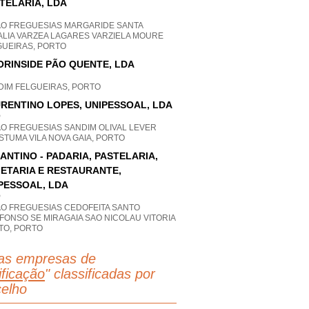
TELARIA, LDA
AO FREGUESIAS MARGARIDE SANTA
ALIA VARZEA LAGARES VARZIELA MOURE
GUEIRAS, PORTO
ORINSIDE PÃO QUENTE, LDA
DIM FELGUEIRAS, PORTO
RENTINO LOPES, UNIPESSOAL, LDA
P
AO FREGUESIAS SANDIM OLIVAL LEVER
TUMA VILA NOVA GAIA, PORTO
ANTINO - PADARIA, PASTELARIA,
ETARIA E RESTAURANTE,
PESSOAL, LDA
P
AO FREGUESIAS CEDOFEITA SANTO
FONSO SE MIRAGAIA SAO NICOLAU VITORIA
TO, PORTO
as empresas de
ificação
" classificadas por
elho