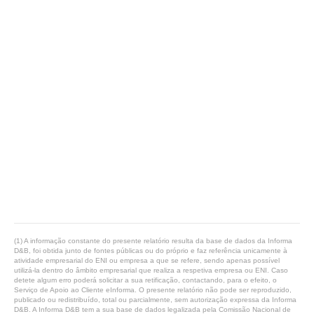
(1) A informação constante do presente relatório resulta da base de dados da Informa
D&B, foi obtida junto de fontes públicas ou do próprio e faz referência unicamente à
atividade empresarial do ENI ou empresa a que se refere, sendo apenas possível
utilizá-la dentro do âmbito empresarial que realiza a respetiva empresa ou ENI. Caso
detete algum erro poderá solicitar a sua retificação, contactando, para o efeito, o
Serviço de Apoio ao Cliente eInforma. O presente relatório não pode ser reproduzido,
publicado ou redistribuído, total ou parcialmente, sem autorização expressa da Informa
D&B. A Informa D&B tem a sua base de dados legalizada pela Comissão Nacional de