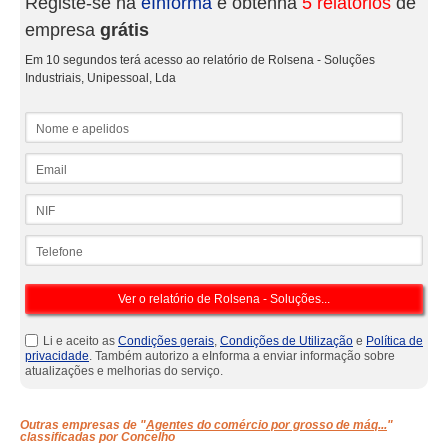
Registe-se na
eInforma
e obtenha
5 relatórios
de
empresa
grátis
Em 10 segundos terá acesso ao relatório de Rolsena - Soluções
Industriais, Unipessoal, Lda
Nome e apelidos
Email
NIF
Telefone
Li e aceito as
Condições gerais
,
Condições de Utilização
e
Política de
privacidade
. Também autorizo a eInforma a enviar informação sobre
atualizações e melhorias do serviço.
Outras empresas de "
Agentes do comércio por grosso de máq...
"
classificadas por Concelho