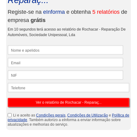
Reparaç...
Registe-se na
eInforma
e obtenha
5 relatórios
de
empresa
grátis
Em 10 segundos terá acesso ao relatório de Rochacar - Reparação De
Automóveis, Sociedade Unipessoal, Lda
Nome e apelidos
Email
NIF
Telefone
Li e aceito as
Condições gerais
,
Condições de Utilização
e
Política de
privacidade
. Também autorizo a eInforma a enviar informação sobre
atualizações e melhorias do serviço.