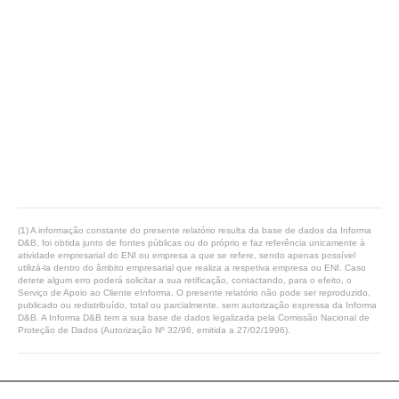
(1) A informação constante do presente relatório resulta da base de dados da Informa
D&B, foi obtida junto de fontes públicas ou do próprio e faz referência unicamente à
atividade empresarial do ENI ou empresa a que se refere, sendo apenas possível
utilizá-la dentro do âmbito empresarial que realiza a respetiva empresa ou ENI. Caso
detete algum erro poderá solicitar a sua retificação, contactando, para o efeito, o
Serviço de Apoio ao Cliente eInforma. O presente relatório não pode ser reproduzido,
publicado ou redistribuído, total ou parcialmente, sem autorização expressa da Informa
D&B. A Informa D&B tem a sua base de dados legalizada pela Comissão Nacional de
Proteção de Dados (Autorização Nº 32/96, emitida a 27/02/1996).