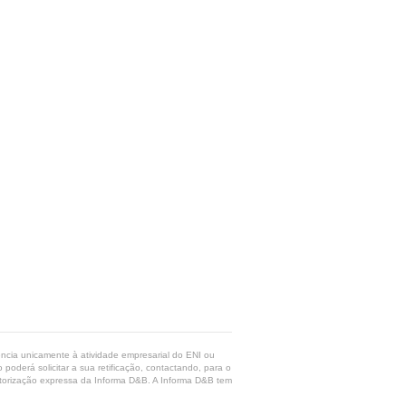
rência unicamente à atividade empresarial do ENI ou
poderá solicitar a sua retificação, contactando, para o
 autorização expressa da Informa D&B. A Informa D&B tem