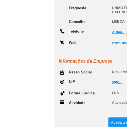
Freguesia
UNIAO F
DAFUND
Concelho
LISBOA
Telefone
21044...
Web
www.rnp.
Informações da Empresa
Razão Social
Rnp - Re
NIF
5091...
Forma jurídica
LDA
Atividade
Atividade
Aceda grá