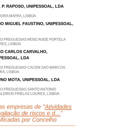
J. P. RAPOSO, UNIPESSOAL, LDA
P
EIRA MAFRA, LISBOA
O MIGUEL FAUSTINO, UNIPESSOAL,
A
P
AO FREGUESIAS MOSCAVIDE PORTELA
RES, LISBOA
O CARLOS CARVALHO,
PESSOAL, LDA
P
AO FREGUESIAS CACEM SAO MARCOS
RA, LISBOA
NO MOTA, UNIPESSOAL, LDA
P
AO FREGUESIAS SANTO ANTONIO
LEIROS FRIELAS LOURES, LISBOA
as empresas de "
Atividades
aliação de riscos e d...
"
sificadas por Concelho