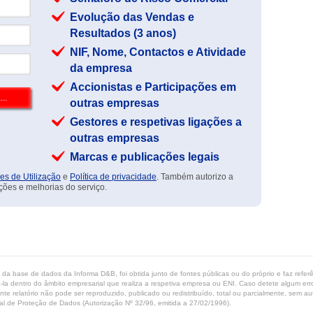
Evolução das Vendas e
Resultados (3 anos)
NIF, Nome, Contactos e Atividade
da empresa
Accionistas e Participações em
outras empresas
Gestores e respetivas ligações a
outras empresas
Marcas e publicações legais
es de Utilização
e
Política de privacidade
. Também autorizo a
ções e melhorias do serviço.
ta da base de dados da Informa D&B, foi obtida junto de fontes públicas ou do próprio e faz refe
-la dentro do âmbito empresarial que realiza a respetiva empresa ou ENI. Caso detete algum erro 
ente relatório não pode ser reproduzido, publicado ou redistribuído, total ou parcialmente, sem
l de Proteção de Dados (Autorização Nº 32/96, emitida a 27/02/1996).