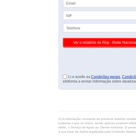
Email
NIF
Telefone
Li e aceito as
Condições gerais
,
Condiçõ
eInforma a enviar informação sobre atualiza
(1) A informação constante do presente relatório resul
empresa a que se refere, sendo apenas possível utilizá
efeito, o Serviço de Apoio ao Cliente eInforma. O pres
a sua base de dados legalizada pela Comissão Naciona