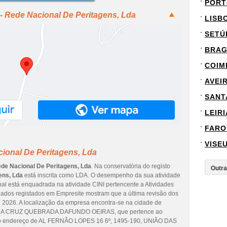
PORT
- Rede Nacional De Peritagens, Lda
LISB
SETÚ
BRA
COIM
AVEI
SANT
LEIRI
FARO
VISE
ional De Peritagens, Lda
ede Nacional De Peritagens, Lda
. Na conservatória do registo
ens, Lda
está inscrita como LDA. O desempenho da sua atividade
ipal está enquadrada na atividade CINI pertencente a Atividades
 dados registados em Empresite mostram que a última revisão dos
e 2026. A localização da empresa encontra-se na cidade de
A CRUZ QUEBRADA DAFUNDO OEIRAS, que pertence ao
da no endereço de AL FERNÃO LOPES 16 6º, 1495-190, UNIÃO DAS