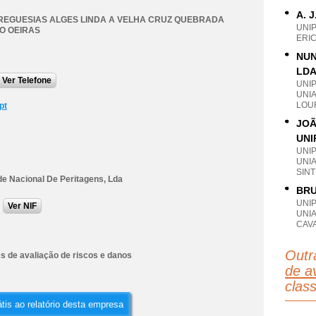
A. 
REGUESIAS ALGES LINDA A VELHA CRUZ QUEBRADA
UNI
O OEIRAS
ERIC
NUN
LD
Ver Telefone
UNI
UNI
LOU
pt
JOÃ
UNI
UNI
UNI
SINT
de Nacional De Peritagens, Lda
BRU
UNI
Ver NIF
UNI
CAVA
Outr
s de avaliação de riscos e danos
de av
clas
tis ao relatório desta empresa