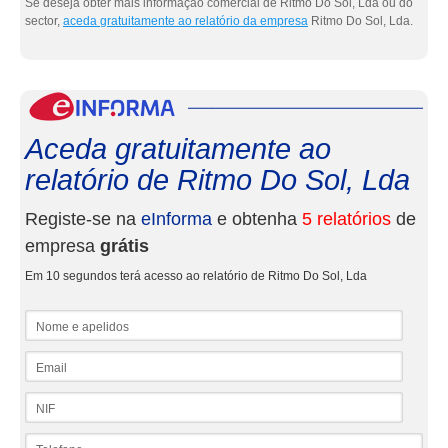
Se deseja obter mais informação comercial de Ritmo Do Sol, Lda ou do
sector,
aceda gratuitamente ao relatório da empresa
Ritmo Do Sol, Lda.
eInf
Aceda gratuitamente ao
relatório de Ritmo Do Sol, Lda
Registe-se na
eInforma
e obtenha
5 relatórios
de
empresa
grátis
Em 10 segundos terá acesso ao relatório de Ritmo Do Sol, Lda
Nome e apelidos
Email
NIF
Telefone