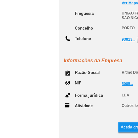
Ver Mapa
Freguesia
UNIAO F
SAO NIC
Concelho
PORTO
Telefone
93813...
Informações da Empresa
Razão Social
Ritmo Do
NIF
5085...
Forma jurídica
LDA
Atividade
Outros lo
Aceda grá