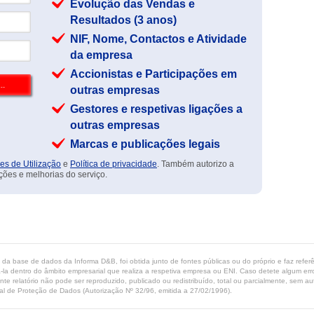
Evolução das Vendas e
Resultados (3 anos)
NIF, Nome, Contactos e Atividade
da empresa
Accionistas e Participações em
outras empresas
Gestores e respetivas ligações a
outras empresas
Marcas e publicações legais
es de Utilização
e
Política de privacidade
. Também autorizo a
ções e melhorias do serviço.
ta da base de dados da Informa D&B, foi obtida junto de fontes públicas ou do próprio e faz refe
-la dentro do âmbito empresarial que realiza a respetiva empresa ou ENI. Caso detete algum erro 
ente relatório não pode ser reproduzido, publicado ou redistribuído, total ou parcialmente, sem
l de Proteção de Dados (Autorização Nº 32/96, emitida a 27/02/1996).