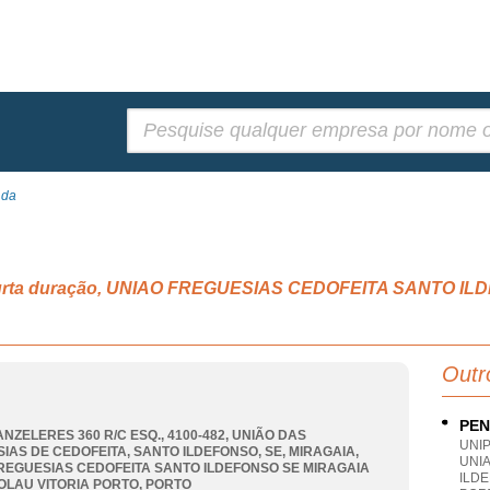
Pesquisar:
Lda
de curta duração, UNIAO FREGUESIAS CEDOFEITA SANTO 
Outr
PEN
ANZELERES 360 R/C ESQ., 4100-482, UNIÃO DAS
UNI
IAS DE CEDOFEITA, SANTO ILDEFONSO, SE, MIRAGAIA
,
UNI
REGUESIAS CEDOFEITA SANTO ILDEFONSO SE MIRAGAIA
ILDE
OLAU VITORIA PORTO
,
PORTO