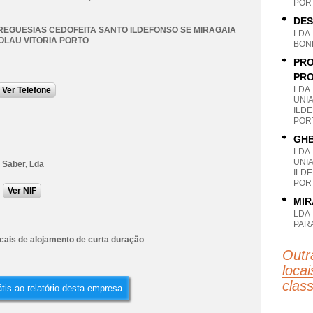
POR
DES
REGUESIAS CEDOFEITA SANTO ILDEFONSO SE MIRAGAIA
LDA
OLAU VITORIA PORTO
BON
PRO
PRO
LDA
Ver Telefone
UNI
ILDE
POR
GHB
LDA
UNI
 Saber, Lda
ILDE
POR
Ver NIF
MIR
LDA
PAR
cais de alojamento de curta duração
Outr
locai
clas
tis ao relatório desta empresa