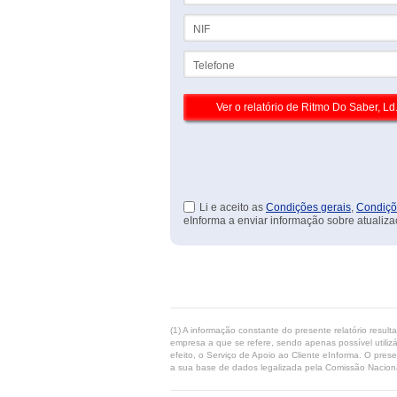
NIF
Telefone
Li e aceito as
Condições gerais
,
Condiçõ
eInforma a enviar informação sobre atualiza
(1) A informação constante do presente relatório resul
empresa a que se refere, sendo apenas possível utilizá
efeito, o Serviço de Apoio ao Cliente eInforma. O pres
a sua base de dados legalizada pela Comissão Naciona