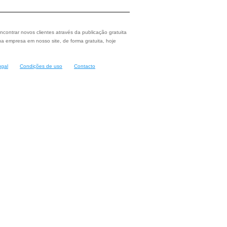
ncontrar novos clientes através da publicação gratuita
a empresa em nosso site, de forma gratuita, hoje
ugal
Condições de uso
Contacto