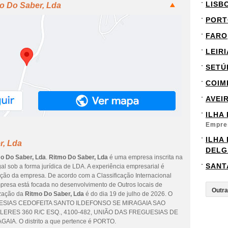
LISB
o Do Saber, Lda
PORT
FARO
LEIRI
SETÚ
COIM
AVEI
ILHA
Empre
ILHA
r, Lda
DELG
o Do Saber, Lda
.
Ritmo Do Saber, Lda
é uma empresa inscrita na
SANT
al sob a forma jurídica de LDA. A experiência empresarial é
uição da empresa. De acordo com a Classificação Internacional
mpresa está focada no desenvolvimento de Outros locais de
ização da
Ritmo Do Saber, Lda
é do dia 19 de julho de 2026. O
GUESIAS CEDOFEITA SANTO ILDEFONSO SE MIRAGAIA SAO
LERES 360 R/C ESQ., 4100-482, UNIÃO DAS FREGUESIAS DE
A. O distrito a que pertence é PORTO.