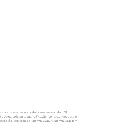
rência unicamente à atividade empresarial do ENI ou
poderá solicitar a sua retificação, contactando, para o
 autorização expressa da Informa D&B. A Informa D&B tem