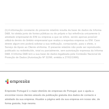
(1) A informação constante do presente relatório resulta da base de dados da Informa
D&B, foi obtida junto de fontes públicas ou do próprio e faz referência unicamente à
atividade empresarial do ENI ou empresa a que se refere, sendo apenas possível
utilizá-la dentro do âmbito empresarial que realiza a respetiva empresa ou ENI. Caso
detete algum erro poderá solicitar a sua retificação, contactando, para o efeito, o
Serviço de Apoio ao Cliente eInforma. O presente relatório não pode ser reproduzido,
publicado ou redistribuído, total ou parcialmente, sem autorização expressa da Informa
D&B. A Informa D&B tem a sua base de dados legalizada pela Comissão Nacional de
Proteção de Dados (Autorização Nº 32/96, emitida a 27/02/1996).
Empresite Portugal é o maior diretório de empresas de Portugal, que o ajuda a
encontrar novos clientes através da publicação gratuita dos dados de contacto e
atividade da sua empresa. Atualize a página web da sua empresa em nosso site, de
forma gratuita, hoje mesmo.