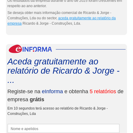
Os resultados da empresa durante o ano de 2025 foram crescentes em
respeito ao ano anterior.
Se deseja obter mais informação comercial de Ricardo & Jorge -
Construções, Lda ou do sector,
aceda gratuitamente ao relatório da
empresa
Ricardo & Jorge - Construções, Lda.
eInf
Aceda gratuitamente ao
relatório de Ricardo & Jorge -
...
Registe-se na
eInforma
e obtenha
5 relatórios
de
empresa
grátis
Em 10 segundos terá acesso ao relatório de Ricardo & Jorge -
Construções, Lda
Nome e apelidos