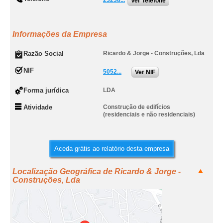
23238...
Ver Telefone
Informações da Empresa
Razão Social
Ricardo & Jorge - Construções, Lda
NIF
5052...
Ver NIF
Forma jurídica
LDA
Atividade
Construção de edifícios
(residenciais e não residenciais)
Aceda grátis ao relatório desta empresa
Localização Geográfica de Ricardo & Jorge -
Construções, Lda