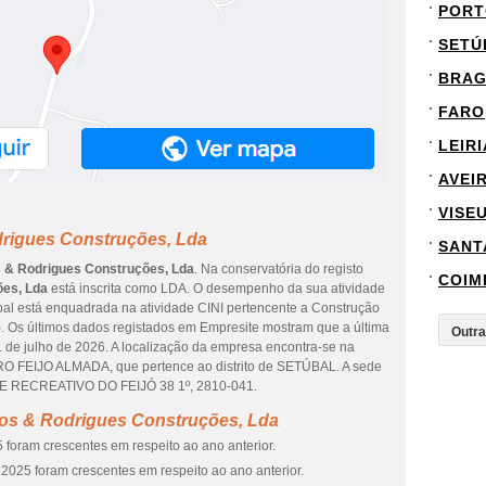
PORT
SETÚ
BRA
FARO
LEIRI
AVEI
VISE
drigues Construções, Lda
SANT
s & Rodrigues Construções, Lda
. Na conservatória do registo
COIM
ões, Lda
está inscrita como LDA. O desempenho da sua atividade
ipal está enquadrada na atividade CINI pertencente a Construção
is). Os últimos dados registados em Empresite mostram que a última
1 de julho de 2026. A localização da empresa encontra-se na
FEIJO ALMADA, que pertence ao distrito de SETÚBAL. A sede
BE RECREATIVO DO FEIJÓ 38 1º, 2810-041.
ros & Rodrigues Construções, Lda
 foram crescentes em respeito ao ano anterior.
2025 foram crescentes em respeito ao ano anterior.