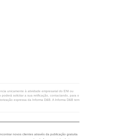
rência unicamente à atividade empresarial do ENI ou
poderá solicitar a sua retificação, contactando, para o
 autorização expressa da Informa D&B. A Informa D&B tem
ncontrar novos clientes através da publicação gratuita