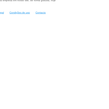
a empresa em nosso site, de forma gratuita, hoje
ugal
Condições de uso
Contacto