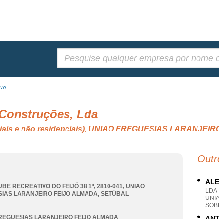
Pesquisar:
ue...
 Construções, Lda
enciais e não residenciais), UNIAO FREGUESIAS LARANJE
Outr
ALE
BE RECREATIVO DO FEIJÓ 38 1º, 2810-041
,
UNIAO
LDA
IAS LARANJEIRO FEIJO ALMADA
,
SETÚBAL
UNI
SOB
REGUESIAS LARANJEIRO FEIJO ALMADA
ANT