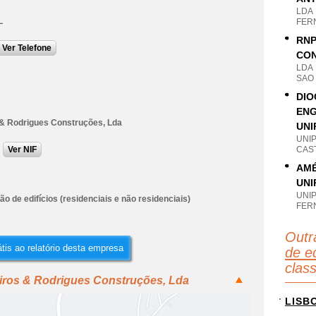
LDA
L
FER
RNP
Ver Telefone
CON
LDA
SAO
DIO
ENG
 & Rodrigues Construções, Lda
UNI
UNI
Ver NIF
CAS
AMÉ
UNI
UNI
o de edifícios (residenciais e não residenciais)
FER
Outr
tis ao relatório desta empresa
de ed
clas
eiros & Rodrigues Construções, Lda
LISB