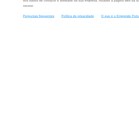
dos dados de contacto e atividade da sua empresa. Atualize a página web da su
mesmo.
Perguntas frequentes
Política de privacidade
O que é o Empresite Port