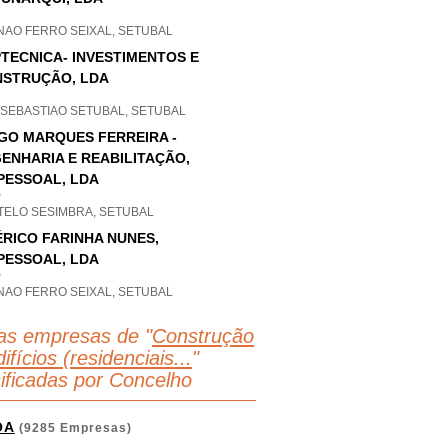
NAO FERRO SEIXAL, SETUBAL
TECNICA- INVESTIMENTOS E
STRUÇÃO, LDA
 SEBASTIAO SETUBAL, SETUBAL
GO MARQUES FERREIRA -
ENHARIA E REABILITAÇÃO,
PESSOAL, LDA
P
TELO SESIMBRA, SETUBAL
RICO FARINHA NUNES,
PESSOAL, LDA
P
NAO FERRO SEIXAL, SETUBAL
as empresas de "
Construção
ifícios (residenciais...
"
sificadas por Concelho
OA
(9285 Empresas)