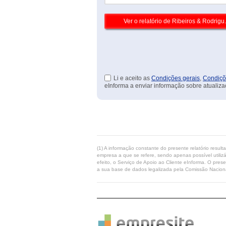
Li e aceito as
Condições gerais
,
Condiçõ
eInforma a enviar informação sobre atualiza
(1) A informação constante do presente relatório resul
empresa a que se refere, sendo apenas possível utilizá
efeito, o Serviço de Apoio ao Cliente eInforma. O pres
a sua base de dados legalizada pela Comissão Naciona