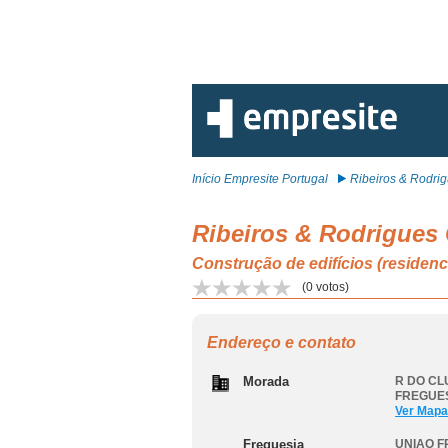
Início Empresite Portugal
Ribeiros & Rodrig
Ribeiros & Rodrigues
Construção de edifícios (resid
(
0
votos)
Endereço e contato
Morada
R DO CLU
FREGUES
Ver Mapa
Freguesia
UNIAO F