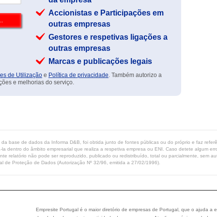
Accionistas e Participações em
outras empresas
Gestores e respetivas ligações a
outras empresas
Marcas e publicações legais
es de Utilização
e
Política de privacidade
. Também autorizo a
ções e melhorias do serviço.
ta da base de dados da Informa D&B, foi obtida junto de fontes públicas ou do próprio e faz refe
-la dentro do âmbito empresarial que realiza a respetiva empresa ou ENI. Caso detete algum erro 
ente relatório não pode ser reproduzido, publicado ou redistribuído, total ou parcialmente, sem
l de Proteção de Dados (Autorização Nº 32/96, emitida a 27/02/1996).
Empresite Portugal é o maior diretório de empresas de Portugal, que o ajuda a e