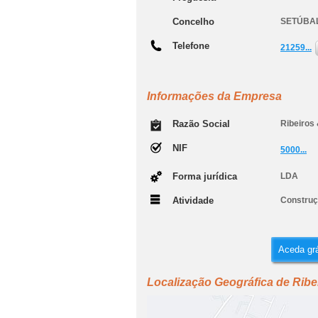
Concelho
SETÚBA
Telefone
21259...
Informações da Empresa
Razão Social
Ribeiros
NIF
5000...
Forma jurídica
LDA
Atividade
Construçã
Aceda grá
Localização Geográfica de Rib