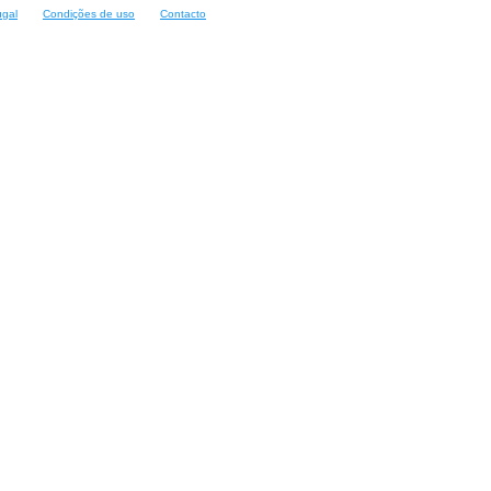
ugal
Condições de uso
Contacto