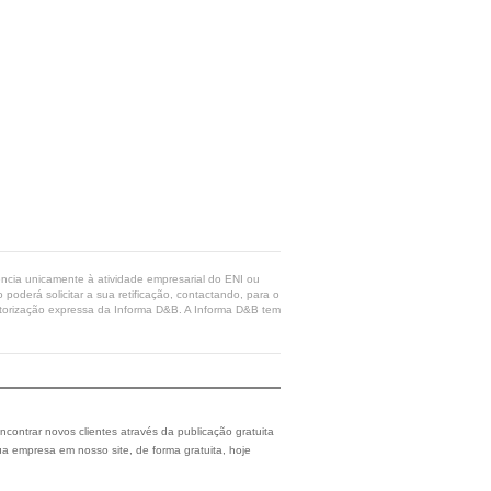
rência unicamente à atividade empresarial do ENI ou
poderá solicitar a sua retificação, contactando, para o
 autorização expressa da Informa D&B. A Informa D&B tem
ncontrar novos clientes através da publicação gratuita
a empresa em nosso site, de forma gratuita, hoje