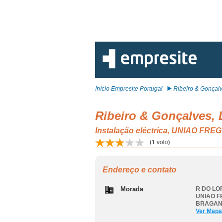
Início Empresite Portugal
Ribeiro & Gonçalv
Ribeiro & Gonçalves, 
Instalação eléctrica, UNIAO 
(
1
voto)
Endereço e contato
Morada
R DO LO
UNIAO F
BRAGA
Ver Mapa