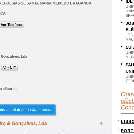
IDE
REGUESIAS SE SANTA MARIA MEIXEDO BRAGANCA
UNI
UNI
NÇA
BRA
JOS
Ver Telefone
ELÉ
LDA
MAC
LUÍ
UNI
& Gonçalves, Lda
MIR
PAU
Ver NIF
UNI
UNI
TOR
o eléctrica
Outr
eléct
Conc
tis ao relatório desta empresa
LISB
iro & Gonçalves, Lda
PORT