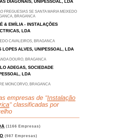
IAS DIAGONAIS, UNIPESSOAL, LDA
P
AO FREGUESIAS SE SANTA MARIA MEIXEDO
GANCA, BRAGANCA
É & EMÍLIA - INSTALAÇÕES
CTRICAS, LDA
EDO CAVALEIROS, BRAGANCA
S LOPES ALVES, UNIPESSOAL, LDA
P
ANDA DOURO, BRAGANCA
LO ADEGAS, SOCIEDADE
PESSOAL, LDA
P
RE MONCORVO, BRAGANCA
as empresas de "
Instalação
rica
" classificadas por
elho
OA
(1166 Empresas)
O
(987 Empresas)