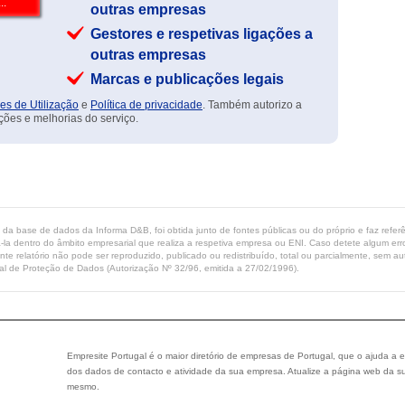
outras empresas
Gestores e respetivas ligações a
outras empresas
Marcas e publicações legais
es de Utilização
e
Política de privacidade
. Também autorizo a
ções e melhorias do serviço.
ta da base de dados da Informa D&B, foi obtida junto de fontes públicas ou do próprio e faz refe
-la dentro do âmbito empresarial que realiza a respetiva empresa ou ENI. Caso detete algum erro 
ente relatório não pode ser reproduzido, publicado ou redistribuído, total ou parcialmente, sem
l de Proteção de Dados (Autorização Nº 32/96, emitida a 27/02/1996).
Empresite Portugal é o maior diretório de empresas de Portugal, que o ajuda a e
dos dados de contacto e atividade da sua empresa. Atualize a página web da su
mesmo.