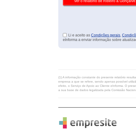
Li e aceito as
Condições gerais
,
Condiçõ
eInforma a enviar informação sobre atualiza
(1) A informação constante do presente relatório resul
empresa a que se refere, sendo apenas possível utilizá
efeito, o Serviço de Apoio ao Cliente eInforma. O pres
a sua base de dados legalizada pela Comissão Naciona