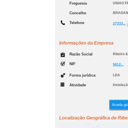
Freguesia
UNIAO F
Concelho
BRAGA
Telefone
27333...
Informações da Empresa
Razão Social
Ribeiro 
NIF
5012...
Forma jurídica
LDA
Atividade
Instalaçã
Aceda grá
Localização Geográfica de Ribe