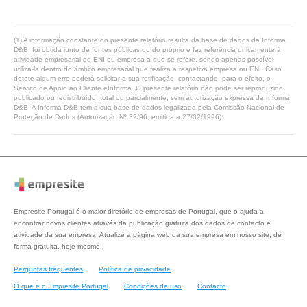
(1) A informação constante do presente relatório resulta da base de dados da Informa
D&B, foi obtida junto de fontes públicas ou do próprio e faz referência unicamente à
atividade empresarial do ENI ou empresa a que se refere, sendo apenas possível
utilizá-la dentro do âmbito empresarial que realiza a respetiva empresa ou ENI. Caso
detete algum erro poderá solicitar a sua retificação, contactando, para o efeito, o
Serviço de Apoio ao Cliente eInforma. O presente relatório não pode ser reproduzido,
publicado ou redistribuído, total ou parcialmente, sem autorização expressa da Informa
D&B. A Informa D&B tem a sua base de dados legalizada pela Comissão Nacional de
Proteção de Dados (Autorização Nº 32/96, emitida a 27/02/1996).
Empresite Portugal é o maior diretório de empresas de Portugal, que o ajuda a
encontrar novos clientes através da publicação gratuita dos dados de contacto e
atividade da sua empresa. Atualize a página web da sua empresa em nosso site, de
forma gratuita, hoje mesmo.
Perguntas frequentes
Política de privacidade
O que é o Empresite Portugal
Condições de uso
Contacto