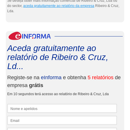
Se deseja obter mais informação comercial de Ribeiro & Cruz, Lda ou
do sector,
aceda gratuitamente ao relatório da empresa
Ribeiro & Cruz,
Lda.
eInf
Aceda gratuitamente ao
relatório de Ribeiro & Cruz,
Ld...
Registe-se na
eInforma
e obtenha
5 relatórios
de
empresa
grátis
Em 10 segundos terá acesso ao relatório de Ribeiro & Cruz, Lda
Nome e apelidos
Email
NIF