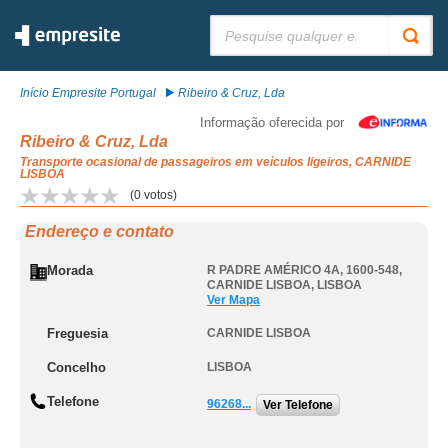
Pesquisar:
Início Empresite Portugal
Ribeiro & Cruz, Lda
Informação oferecida por
Ribeiro & Cruz, Lda
Transporte ocasional de passageiros em veículos ligeiros, CARNIDE
LISBOA
(
0
votos)
Endereço e contato
Morada
R PADRE AMÉRICO 4A, 1600-548
,
CARNIDE LISBOA
,
LISBOA
Ver Mapa
Freguesia
CARNIDE LISBOA
Concelho
LISBOA
Telefone
96268...
Ver Telefone