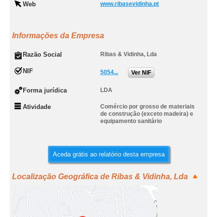
Web
www.ribasevidinha.pt
Informações da Empresa
Razão Social
Ribas & Vidinha, Lda
NIF
5054...
Ver NIF
Forma jurídica
LDA
Atividade
Comércio por grosso de materiais
de construção (exceto madeira) e
equipamento sanitário
Aceda grátis ao relatório desta empresa
Localização Geográfica de Ribas & Vidinha, Lda