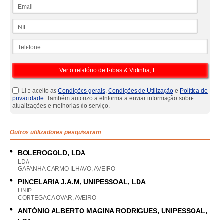
Email
NIF
Telefone
Li e aceito as
Condições gerais
,
Condições de Utilização
e
Política de
privacidade
. Também autorizo a eInforma a enviar informação sobre
atualizações e melhorias do serviço.
Outros utilizadores pesquisaram
BOLEROGOLD, LDA
LDA
GAFANHA CARMO ILHAVO, AVEIRO
PINCELARIA J.A.M, UNIPESSOAL, LDA
UNIP
CORTEGACA OVAR, AVEIRO
ANTÓNIO ALBERTO MAGINA RODRIGUES, UNIPESSOAL,