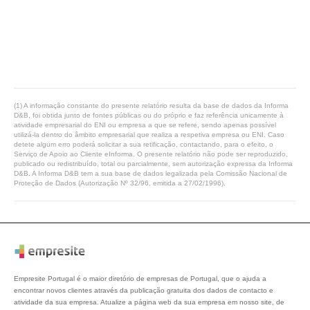
(1) A informação constante do presente relatório resulta da base de dados da Informa
D&B, foi obtida junto de fontes públicas ou do próprio e faz referência unicamente à
atividade empresarial do ENI ou empresa a que se refere, sendo apenas possível
utilizá-la dentro do âmbito empresarial que realiza a respetiva empresa ou ENI. Caso
detete algum erro poderá solicitar a sua retificação, contactando, para o efeito, o
Serviço de Apoio ao Cliente eInforma. O presente relatório não pode ser reproduzido,
publicado ou redistribuído, total ou parcialmente, sem autorização expressa da Informa
D&B. A Informa D&B tem a sua base de dados legalizada pela Comissão Nacional de
Proteção de Dados (Autorização Nº 32/96, emitida a 27/02/1996).
Empresite Portugal é o maior diretório de empresas de Portugal, que o ajuda a
encontrar novos clientes através da publicação gratuita dos dados de contacto e
atividade da sua empresa. Atualize a página web da sua empresa em nosso site, de