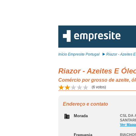
Início Empresite Portugal
Riazor - Azeites E 
Riazor - Azeites E Óle
Comércio por grosso de azeite,
(
6
votos)
Endereço e contato
Morada
CSL DA 
SANTAR
Ver Mapa
Freguesia
RIACHO