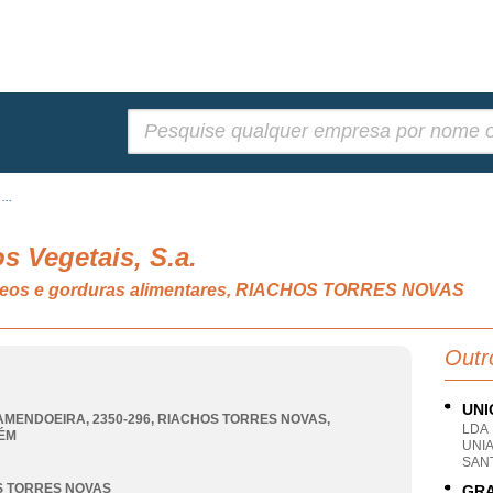
Pesquisar:
...
os Vegetais, S.a.
 óleos e gorduras alimentares, RIACHOS TORRES NOVAS
Outr
UNI
AMENDOEIRA, 2350-296
,
RIACHOS TORRES NOVAS
,
LDA
ÉM
UNI
SAN
S TORRES NOVAS
GRA