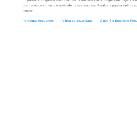
Empresite Portugal é o maior diretório de empresas de Portugal, que o ajuda a e
dos dados de contacto e atividade da sua empresa. Atualize a página web da su
mesmo.
Perguntas frequentes
Política de privacidade
O que é o Empresite Port