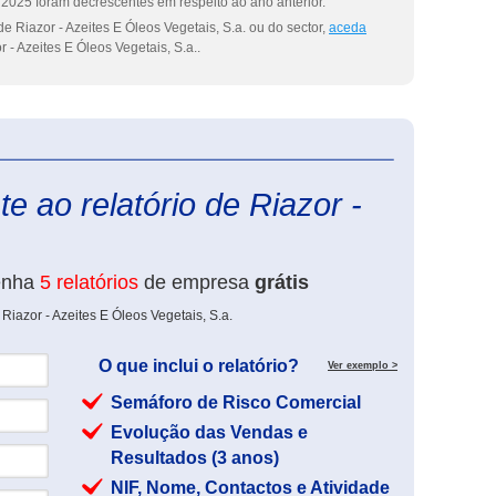
2025 foram decrescentes em respeito ao ano anterior.
e Riazor - Azeites E Óleos Vegetais, S.a. ou do sector,
aceda
 - Azeites E Óleos Vegetais, S.a..
eInforma
e ao relatório de Riazor -
enha
5 relatórios
de empresa
grátis
Riazor - Azeites E Óleos Vegetais, S.a.
O que inclui o relatório?
Ver exemplo >
Semáforo de Risco Comercial
Evolução das Vendas e
Resultados (3 anos)
NIF, Nome, Contactos e Atividade