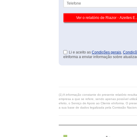
Telefone
Li e aceito as
Condições gerais
,
Condiçõ
eInforma a enviar informação sobre atualiza
(1) A informação constante do presente relatório resul
empresa a que se refere, sendo apenas possível utilizá
efeito, o Serviço de Apoio ao Cliente eInforma. O pres
a sua base de dados legalizada pela Comissão Naciona