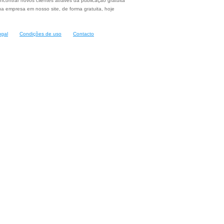
ncontrar novos clientes através da publicação gratuita
a empresa em nosso site, de forma gratuita, hoje
ugal
Condições de uso
Contacto