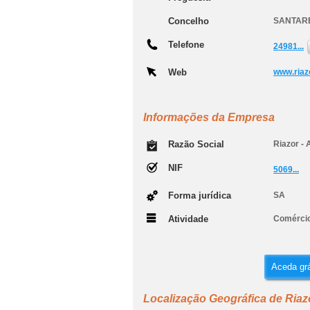
Concelho
SANTAR
Telefone
24981...
Web
www.riazo
Informações da Empresa
Razão Social
Riazor - 
NIF
5069...
Forma jurídica
SA
Atividade
Comércio
Aceda grá
Localização Geográfica de Riazo