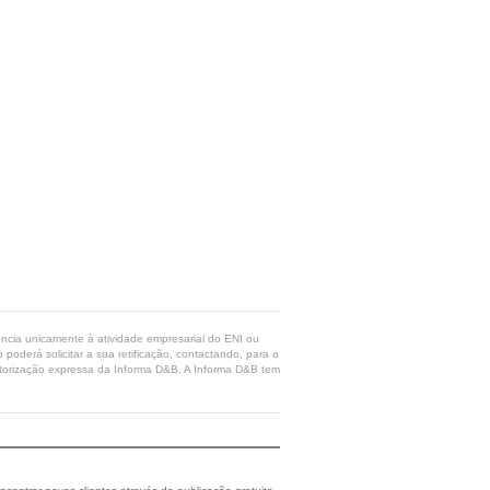
rência unicamente à atividade empresarial do ENI ou
poderá solicitar a sua retificação, contactando, para o
 autorização expressa da Informa D&B. A Informa D&B tem