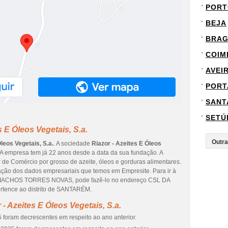
PORT
BEJA
BRA
COIM
AVEI
PORT
SANT
SETÚ
 E Óleos Vegetais, S.a.
leos Vegetais, S.a.
. A sociedade
Riazor - Azeites E Óleos
A empresa tem já 22 anos desde a data da sua fundação. A
 de Comércio por grosso de azeite, óleos e gorduras alimentares.
zação dos dados empresariais que temos em Empresite. Para ir à
e RIACHOS TORRES NOVAS, pode fazê-lo no endereço CSL DA
tence ao distrito de SANTARÉM.
- Azeites E Óleos Vegetais, S.a.
 foram decrescentes em respeito ao ano anterior.