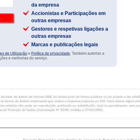
da empresa
Accionistas e Participações em
outras empresas
Gestores e respetivas ligações a
outras empresas
Marcas e publicações legais
es de Utilização
e
Política de privacidade
. Também autorizo a
ções e melhorias do serviço.
ta da base de dados da Informa D&B, foi obtida junto de fontes públicas ou do próprio e faz refe
-la dentro do âmbito empresarial que realiza a respetiva empresa ou ENI. Caso detete algum erro 
ente relatório não pode ser reproduzido, publicado ou redistribuído, total ou parcialmente, sem
l de Proteção de Dados (Autorização Nº 32/96, emitida a 27/02/1996).