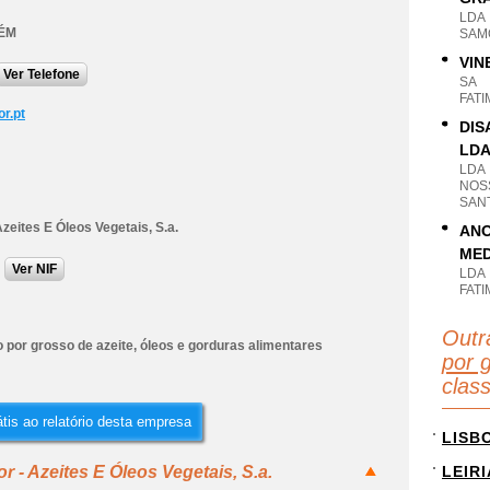
LDA
ÉM
SAM
VIN
Ver Telefone
SA
FAT
r.pt
DIS
LD
LDA
NOS
SAN
Azeites E Óleos Vegetais, S.a.
ANO
MED
Ver NIF
LDA
FAT
Outr
 por grosso de azeite, óleos e gorduras alimentares
por g
clas
tis ao relatório desta empresa
LISB
r - Azeites E Óleos Vegetais, S.a.
LEIRI