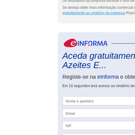
Os resultados da empresa durante o ano de 
Se deseja obter mais informação comercial d
gratuitamente ao relatório da empresa
Riazor
Aceda gratuitament
Azeites E...
Registe-se na
eInforma
e obt
Em 10 segundos terá acesso ao relatório de 
Nome e apelidos
Email
NIF