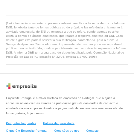
(1) A informação constante do presente relatório resulta da base de dados da Informa
D&B, foi obtida junto de fontes públicas ou do próprio e faz referência unicamente à
atividade empresarial do ENI ou empresa a que se refere, sendo apenas possível
utilizá-la dentro do âmbito empresarial que realiza a respetiva empresa ou ENI. Caso
detete algum erro poderá solicitar a sua retificação, contactando, para o efeito, o
Serviço de Apoio ao Cliente eInforma. O presente relatório não pode ser reproduzido,
publicado ou redistribuído, total ou parcialmente, sem autorização expressa da Informa
D&B. A Informa D&B tem a sua base de dados legalizada pela Comissão Nacional de
Proteção de Dados (Autorização Nº 32/96, emitida a 27/02/1996).
Empresite Portugal é o maior diretório de empresas de Portugal, que o ajuda a
encontrar novos clientes através da publicação gratuita dos dados de contacto e
atividade da sua empresa. Atualize a página web da sua empresa em nosso site, de
forma gratuita, hoje mesmo.
Perguntas frequentes
Política de privacidade
O que é o Empresite Portugal
Condições de uso
Contacto