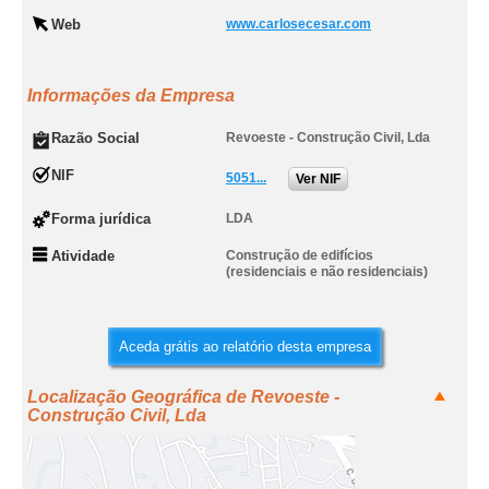
Web
www.carlosecesar.com
Informações da Empresa
Razão Social
Revoeste - Construção Civil, Lda
NIF
5051...
Ver NIF
Forma jurídica
LDA
Atividade
Construção de edifícios
(residenciais e não residenciais)
Aceda grátis ao relatório desta empresa
Localização Geográfica de Revoeste -
Construção Civil, Lda