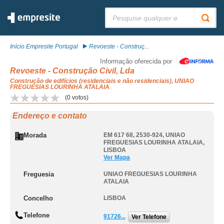
Pesquisar:
Início Empresite Portugal
Revoeste - Construç...
Informação oferecida por
Revoeste - Construção Civil, Lda
Construção de edifícios (residenciais e não residenciais), UNIAO
FREGUESIAS LOURINHA ATALAIA
(
0
votos)
Endereço e contato
Morada
EM 617 68, 2530-924
,
UNIAO
FREGUESIAS LOURINHA ATALAIA
,
LISBOA
Ver Mapa
Freguesia
UNIAO FREGUESIAS LOURINHA
ATALAIA
Concelho
LISBOA
Telefone
91726...
Ver Telefone