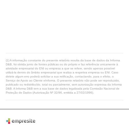
(1) A informação constante do presente relatório resulta da base de dados da Informa
D&B, foi obtida junto de fontes públicas ou do próprio e faz referência unicamente à
atividade empresarial do ENI ou empresa a que se refere, sendo apenas possível
utilizá-la dentro do âmbito empresarial que realiza a respetiva empresa ou ENI. Caso
detete algum erro poderá solicitar a sua retificação, contactando, para o efeito, o
Serviço de Apoio ao Cliente eInforma. O presente relatório não pode ser reproduzido,
publicado ou redistribuído, total ou parcialmente, sem autorização expressa da Informa
D&B. A Informa D&B tem a sua base de dados legalizada pela Comissão Nacional de
Proteção de Dados (Autorização Nº 32/96, emitida a 27/02/1996).