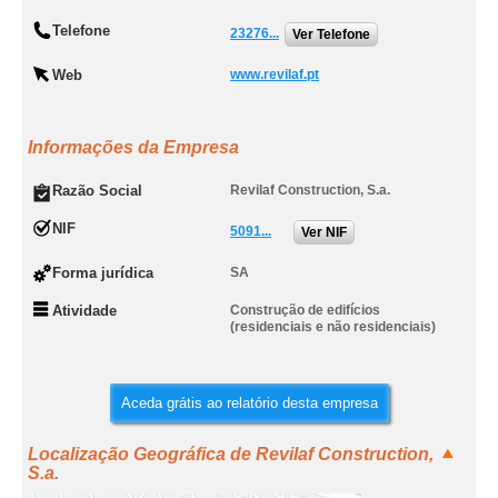
Telefone
23276...
Ver Telefone
Web
www.revilaf.pt
Informações da Empresa
Razão Social
Revilaf Construction, S.a.
NIF
5091...
Ver NIF
Forma jurídica
SA
Atividade
Construção de edifícios
(residenciais e não residenciais)
Aceda grátis ao relatório desta empresa
Localização Geográfica de Revilaf Construction,
S.a.