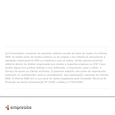
(1) A informação constante do presente relatório resulta da base de dados da Informa
D&B, foi obtida junto de fontes públicas ou do próprio e faz referência unicamente à
atividade empresarial do ENI ou empresa a que se refere, sendo apenas possível
utilizá-la dentro do âmbito empresarial que realiza a respetiva empresa ou ENI. Caso
detete algum erro poderá solicitar a sua retificação, contactando, para o efeito, o
Serviço de Apoio ao Cliente eInforma. O presente relatório não pode ser reproduzido,
publicado ou redistribuído, total ou parcialmente, sem autorização expressa da Informa
D&B. A Informa D&B tem a sua base de dados legalizada pela Comissão Nacional de
Proteção de Dados (Autorização Nº 32/96, emitida a 27/02/1996).