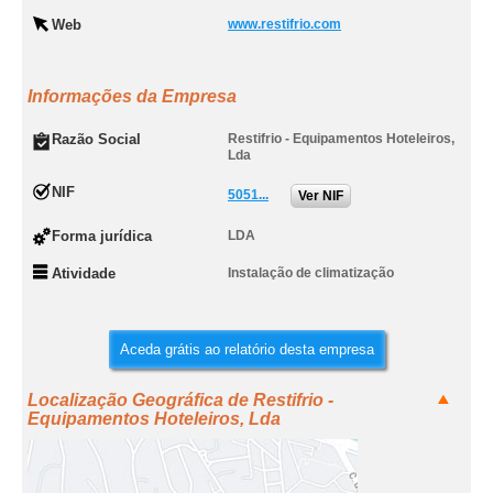
Web
www.restifrio.com
Informações da Empresa
Razão Social
Restifrio - Equipamentos Hoteleiros,
Lda
NIF
5051...
Ver NIF
Forma jurídica
LDA
Atividade
Instalação de climatização
Aceda grátis ao relatório desta empresa
Localização Geográfica de Restifrio -
Equipamentos Hoteleiros, Lda