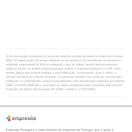
(1) A informação constante do presente relatório resulta da base de dados da Informa
D&B, foi obtida junto de fontes públicas ou do próprio e faz referência unicamente à
atividade empresarial do ENI ou empresa a que se refere, sendo apenas possível
utilizá-la dentro do âmbito empresarial que realiza a respetiva empresa ou ENI. Caso
detete algum erro poderá solicitar a sua retificação, contactando, para o efeito, o
Serviço de Apoio ao Cliente eInforma. O presente relatório não pode ser reproduzido,
publicado ou redistribuído, total ou parcialmente, sem autorização expressa da Informa
D&B. A Informa D&B tem a sua base de dados legalizada pela Comissão Nacional de
Proteção de Dados (Autorização Nº 32/96, emitida a 27/02/1996).
Empresite Portugal é o maior diretório de empresas de Portugal, que o ajuda a