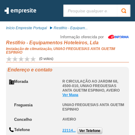
Pesquisar:
Início Empresite Portugal
Restifrio - Equipam...
Informação oferecida por
Restifrio - Equipamentos Hoteleiros, Lda
Instalação de climatização, UNIAO FREGUESIAS ANTA GUETIM
ESPINHO
(
0
votos)
Endereço e contato
Morada
R CIRCULAÇÃO AO JARDIM 68,
4500-010
,
UNIAO FREGUESIAS
ANTA GUETIM ESPINHO
,
AVEIRO
Ver Mapa
Freguesia
UNIAO FREGUESIAS ANTA GUETIM
ESPINHO
Concelho
AVEIRO
Telefone
22114...
Ver Telefone