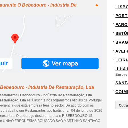
aurante O Bebedouro - Indústria De
LISB
PORT
FARO
SETÚ
BRA
AVEI
LEIRI
ILHA
Empre
SANT
Bebedouro - Indústria De Restauração, Lda
COIM
estaurante O Bebedouro - Indústria De Restauração, Lda
.
Restauração, Lda
está inscrita nos organismos oficiais de Portugal
xperiência que esta empresa tem no sector. De acordo com os
u trabalho em Restaurantes tipo tradicional. 04 de julho de 2026
empresariais. O endereço desta empresa é R BEBEDOURO 15,
alidade UNIAO FREGUESIAS BOUGADO SAO MARTINHO SANTIAGO