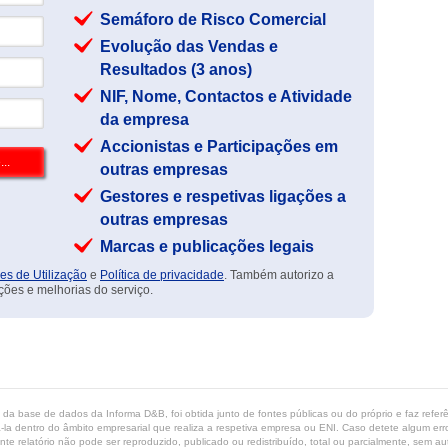
Semáforo de Risco Comercial
Evolução das Vendas e
Resultados (3 anos)
NIF, Nome, Contactos e Atividade
da empresa
Accionistas e Participações em
outras empresas
Gestores e respetivas ligações a
outras empresas
Marcas e publicações legais
es de Utilização
e
Política de privacidade
. Também autorizo a
ções e melhorias do serviço.
ta da base de dados da Informa D&B, foi obtida junto de fontes públicas ou do próprio e faz refe
-la dentro do âmbito empresarial que realiza a respetiva empresa ou ENI. Caso detete algum erro 
ente relatório não pode ser reproduzido, publicado ou redistribuído, total ou parcialmente, sem