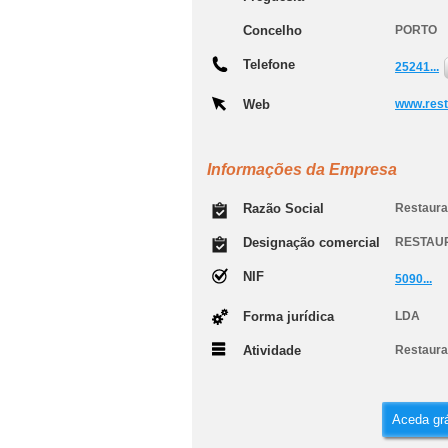
Concelho
PORTO
Telefone
25241...
Web
www.rest
Informações da Empresa
Razão Social
Restaura
Designação comercial
RESTAU
NIF
5090...
Forma jurídica
LDA
Atividade
Restauran
Aceda grá