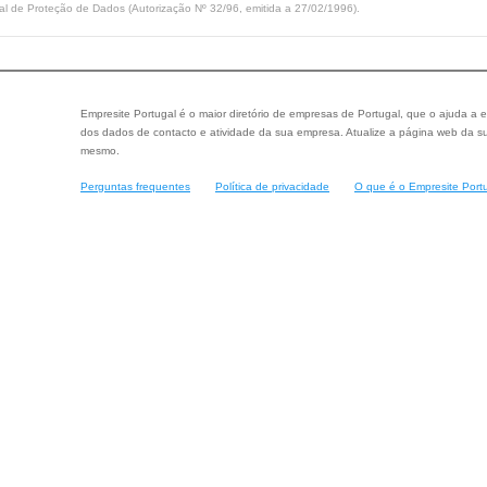
l de Proteção de Dados (Autorização Nº 32/96, emitida a 27/02/1996).
Empresite Portugal é o maior diretório de empresas de Portugal, que o ajuda a e
dos dados de contacto e atividade da sua empresa. Atualize a página web da su
mesmo.
Perguntas frequentes
Política de privacidade
O que é o Empresite Port