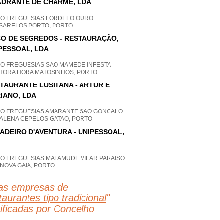
DRANTE DE CHARME, LDA
AO FREGUESIAS LORDELO OURO
SARELOS PORTO, PORTO
O DE SEGREDOS - RESTAURAÇÃO,
PESSOAL, LDA
P
AO FREGUESIAS SAO MAMEDE INFESTA
HORA HORA MATOSINHOS, PORTO
TAURANTE LUSITANA - ARTUR E
IANO, LDA
AO FREGUESIAS AMARANTE SAO GONCALO
ALENA CEPELOS GATAO, PORTO
ADEIRO D'AVENTURA - UNIPESSOAL,
A
P
AO FREGUESIAS MAFAMUDE VILAR PARAISO
 NOVA GAIA, PORTO
as empresas de
aurantes tipo tradicional
"
sificadas por Concelho