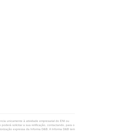
rência unicamente à atividade empresarial do ENI ou
poderá solicitar a sua retificação, contactando, para o
 autorização expressa da Informa D&B. A Informa D&B tem