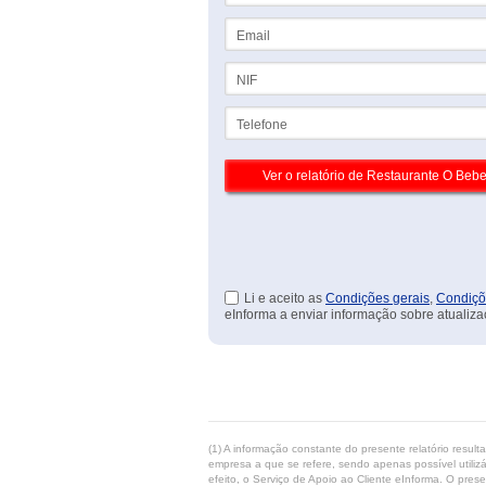
Email
NIF
Telefone
Li e aceito as
Condições gerais
,
Condiçõ
eInforma a enviar informação sobre atualiza
(1) A informação constante do presente relatório resul
empresa a que se refere, sendo apenas possível utilizá
efeito, o Serviço de Apoio ao Cliente eInforma. O pres