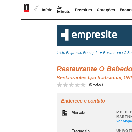
Início Empresite Portugal
Restaurante O Be
Restaurante O Bebedou
Restaurantes tipo tradiciona
(
0
votos)
Endereço e contato
Morada
R BEBED
MARTINH
Ver Mapa
Freguesia
UNIAO F