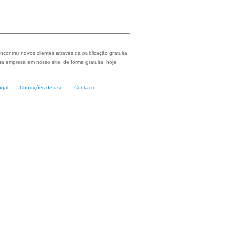
ncontrar novos clientes através da publicação gratuita
a empresa em nosso site, de forma gratuita, hoje
ugal
Condições de uso
Contacto