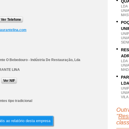
QUA
LDA
UNI
MAS
Ver Telefone
POÇ
UNI
aurantelina.com
UNI
UNI
SEN
RES
ADR
nte O Bebedouro - Indústria De Restauração, Lda
LDA
UNI
RANTE LINA
MAD
PAR
Ver NIF
LD
UNI
UNI
VILA
tes tipo tradicional
Outr
"
Rest
tis ao relatório desta empresa
clas