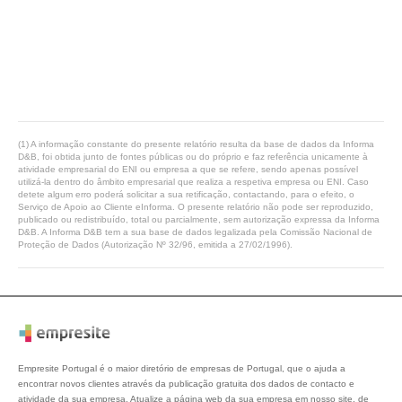
(1) A informação constante do presente relatório resulta da base de dados da Informa
D&B, foi obtida junto de fontes públicas ou do próprio e faz referência unicamente à
atividade empresarial do ENI ou empresa a que se refere, sendo apenas possível
utilizá-la dentro do âmbito empresarial que realiza a respetiva empresa ou ENI. Caso
detete algum erro poderá solicitar a sua retificação, contactando, para o efeito, o
Serviço de Apoio ao Cliente eInforma. O presente relatório não pode ser reproduzido,
publicado ou redistribuído, total ou parcialmente, sem autorização expressa da Informa
D&B. A Informa D&B tem a sua base de dados legalizada pela Comissão Nacional de
Proteção de Dados (Autorização Nº 32/96, emitida a 27/02/1996).
Empresite Portugal é o maior diretório de empresas de Portugal, que o ajuda a
encontrar novos clientes através da publicação gratuita dos dados de contacto e
atividade da sua empresa. Atualize a página web da sua empresa em nosso site, de