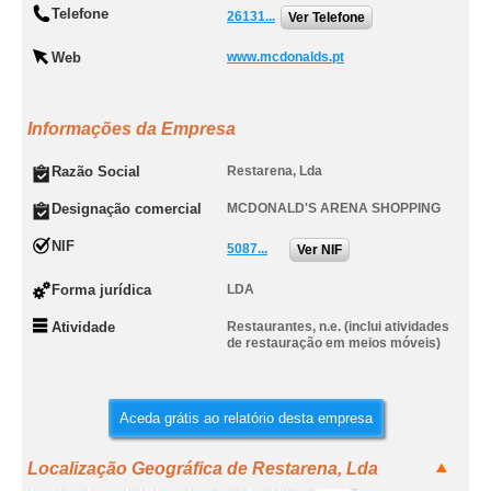
Telefone
26131...
Ver Telefone
Web
www.mcdonalds.pt
Informações da Empresa
Razão Social
Restarena, Lda
Designação comercial
MCDONALD'S ARENA SHOPPING
NIF
5087...
Ver NIF
Forma jurídica
LDA
Atividade
Restaurantes, n.e. (inclui atividades
de restauração em meios móveis)
Aceda grátis ao relatório desta empresa
Localização Geográfica de Restarena, Lda