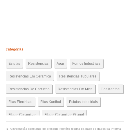
categorias
Estufas
Resistencias
Apar
Fornos Industriais
Resistencias Em Ceramica
Resistencias Tubulares
Resistencias De Cartucho
Resistencias Em Mica
Fios Kanthal
Fitas Electricas
Fitas Kanthal
Estufas Industriais
Fibras Ceramicas
Fibras Ceramicas Granel
Fibras Ceramicas Manta
Fibras Ceramicas Papel
(1) A informação constante do presente relatório resulta da base de dados da Informa