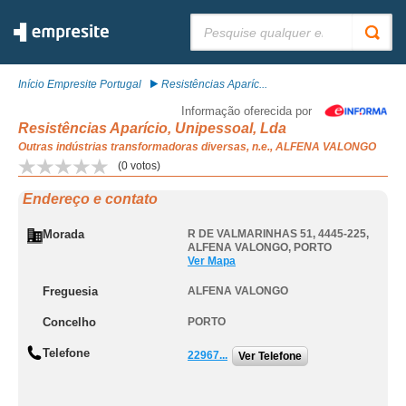
Pesquisar:
Início Empresite Portugal
Resistências Aparíc...
Informação oferecida por
Resistências Aparício, Unipessoal, Lda
Outras indústrias transformadoras diversas, n.e., ALFENA VALONGO
(
0
votos)
Endereço e contato
Morada
R DE VALMARINHAS 51, 4445-225
,
ALFENA VALONGO
,
PORTO
Ver Mapa
Freguesia
ALFENA VALONGO
Concelho
PORTO
Telefone
22967...
Ver Telefone