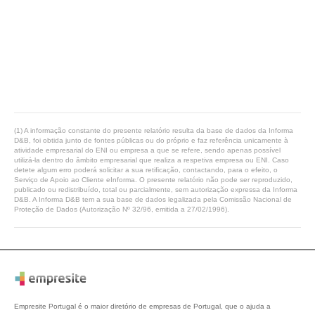
(1) A informação constante do presente relatório resulta da base de dados da Informa
D&B, foi obtida junto de fontes públicas ou do próprio e faz referência unicamente à
atividade empresarial do ENI ou empresa a que se refere, sendo apenas possível
utilizá-la dentro do âmbito empresarial que realiza a respetiva empresa ou ENI. Caso
detete algum erro poderá solicitar a sua retificação, contactando, para o efeito, o
Serviço de Apoio ao Cliente eInforma. O presente relatório não pode ser reproduzido,
publicado ou redistribuído, total ou parcialmente, sem autorização expressa da Informa
D&B. A Informa D&B tem a sua base de dados legalizada pela Comissão Nacional de
Proteção de Dados (Autorização Nº 32/96, emitida a 27/02/1996).
Empresite Portugal é o maior diretório de empresas de Portugal, que o ajuda a