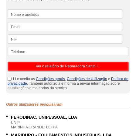
Nome e apelidos
Email
NIF
Telefone
Li e aceito as
Condições gerais
,
Condições de Utilização
e
Política de
privacidade
. Também autorizo a eInforma a enviar informação sobre
atualizações e melhorias do serviço.
Outros utilizadores pesquisaram
FERODINAC, UNIPESSOAL, LDA
UNIP
MARINHA GRANDE, LEIRIA
MARIDURO - EQUIPAMENTOS INDUSTRIAIS, LDA