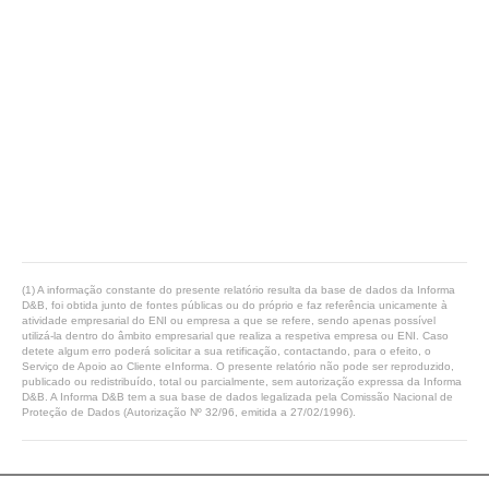
(1) A informação constante do presente relatório resulta da base de dados da Informa
D&B, foi obtida junto de fontes públicas ou do próprio e faz referência unicamente à
atividade empresarial do ENI ou empresa a que se refere, sendo apenas possível
utilizá-la dentro do âmbito empresarial que realiza a respetiva empresa ou ENI. Caso
detete algum erro poderá solicitar a sua retificação, contactando, para o efeito, o
Serviço de Apoio ao Cliente eInforma. O presente relatório não pode ser reproduzido,
publicado ou redistribuído, total ou parcialmente, sem autorização expressa da Informa
D&B. A Informa D&B tem a sua base de dados legalizada pela Comissão Nacional de
Proteção de Dados (Autorização Nº 32/96, emitida a 27/02/1996).