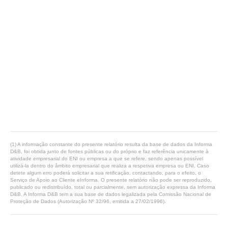
(1) A informação constante do presente relatório resulta da base de dados da Informa
D&B, foi obtida junto de fontes públicas ou do próprio e faz referência unicamente à
atividade empresarial do ENI ou empresa a que se refere, sendo apenas possível
utilizá-la dentro do âmbito empresarial que realiza a respetiva empresa ou ENI. Caso
detete algum erro poderá solicitar a sua retificação, contactando, para o efeito, o
Serviço de Apoio ao Cliente eInforma. O presente relatório não pode ser reproduzido,
publicado ou redistribuído, total ou parcialmente, sem autorização expressa da Informa
D&B. A Informa D&B tem a sua base de dados legalizada pela Comissão Nacional de
Proteção de Dados (Autorização Nº 32/96, emitida a 27/02/1996).