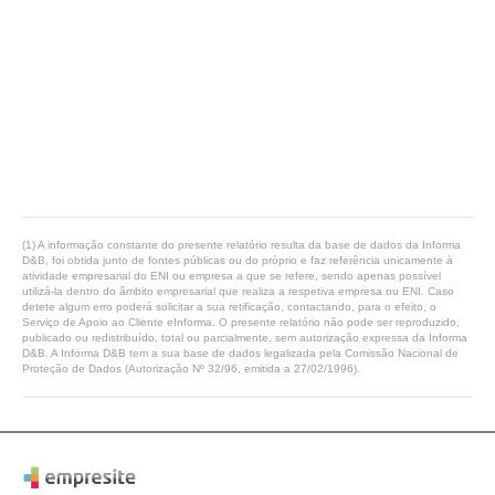
(1) A informação constante do presente relatório resulta da base de dados da Informa
D&B, foi obtida junto de fontes públicas ou do próprio e faz referência unicamente à
atividade empresarial do ENI ou empresa a que se refere, sendo apenas possível
utilizá-la dentro do âmbito empresarial que realiza a respetiva empresa ou ENI. Caso
detete algum erro poderá solicitar a sua retificação, contactando, para o efeito, o
Serviço de Apoio ao Cliente eInforma. O presente relatório não pode ser reproduzido,
publicado ou redistribuído, total ou parcialmente, sem autorização expressa da Informa
D&B. A Informa D&B tem a sua base de dados legalizada pela Comissão Nacional de
Proteção de Dados (Autorização Nº 32/96, emitida a 27/02/1996).