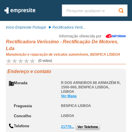
Pesquisar:
Início Empresite Portugal
Rectificadora Verís...
Informação oferecida por
Rectificadora Veríssimo - Rectificação De Motores,
Lda
Manutenção e reparação de veículos automóveis, BENFICA LISBOA
(
0
votos)
Endereço e contato
Morada
R DOS ARNEIROS 88 ARMAZÉM R,
1500-060
,
BENFICA LISBOA
,
LISBOA
Ver Mapa
Freguesia
BENFICA LISBOA
Concelho
LISBOA
Telefone
21778...
Ver Telefone