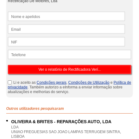
Rectificação De Motores, Lda
Nome e apelidos
Email
NIF
Telefone
Li e aceito as
Condições gerais
,
Condições de Utilização
e
Política de
privacidade
. Também autorizo a eInforma a enviar informação sobre
atualizações e melhorias do serviço.
Outros utilizadores pesquisaram
OLIVEIRA & BRITES - REPARAÇÕES AUTO, LDA
LDA
UNIAO FREGUESIAS SAO JOAO LAMPAS TERRUGEM SINTRA,
LISBOA