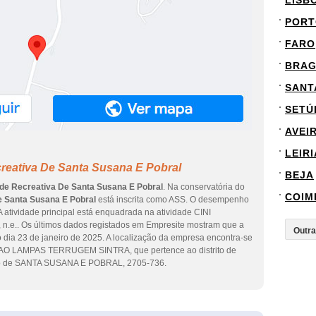
LISB
PORT
FARO
BRA
SANT
SETÚ
AVEI
LEIRI
reativa De Santa Susana E Pobral
BEJA
de Recreativa De Santa Susana E Pobral
. Na conservatória do
COIM
e Santa Susana E Pobral
está inscrita como ASS. O desempenho
A atividade principal está enquadrada na atividade CINI
, n.e.. Os últimos dados registados em Empresite mostram que a
o dia 23 de janeiro de 2025. A localização da empresa encontra-se
O LAMPAS TERRUGEM SINTRA, que pertence ao distrito de
eço de SANTA SUSANA E POBRAL, 2705-736.