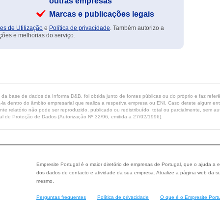
outras empresas
Marcas e publicações legais
es de Utilização
e
Política de privacidade
. Também autorizo a
ções e melhorias do serviço.
ta da base de dados da Informa D&B, foi obtida junto de fontes públicas ou do próprio e faz refe
-la dentro do âmbito empresarial que realiza a respetiva empresa ou ENI. Caso detete algum erro 
ente relatório não pode ser reproduzido, publicado ou redistribuído, total ou parcialmente, sem
l de Proteção de Dados (Autorização Nº 32/96, emitida a 27/02/1996).
Empresite Portugal é o maior diretório de empresas de Portugal, que o ajuda a e
dos dados de contacto e atividade da sua empresa. Atualize a página web da su
mesmo.
Perguntas frequentes
Política de privacidade
O que é o Empresite Port