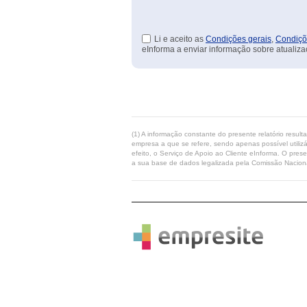
Li e aceito as
Condições gerais
,
Condiçõ
eInforma a enviar informação sobre atualiza
(1) A informação constante do presente relatório resul
empresa a que se refere, sendo apenas possível utilizá
efeito, o Serviço de Apoio ao Cliente eInforma. O pres
a sua base de dados legalizada pela Comissão Naciona