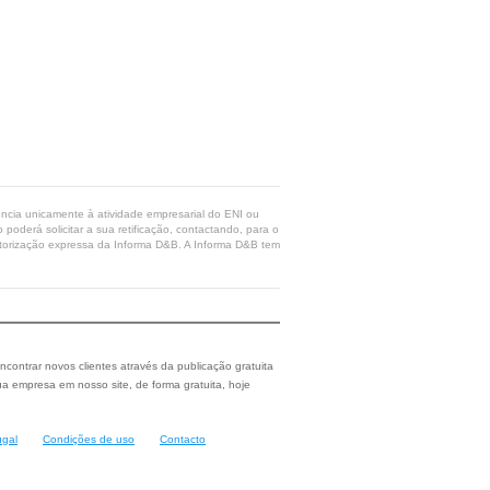
rência unicamente à atividade empresarial do ENI ou
poderá solicitar a sua retificação, contactando, para o
 autorização expressa da Informa D&B. A Informa D&B tem
ncontrar novos clientes através da publicação gratuita
a empresa em nosso site, de forma gratuita, hoje
ugal
Condições de uso
Contacto