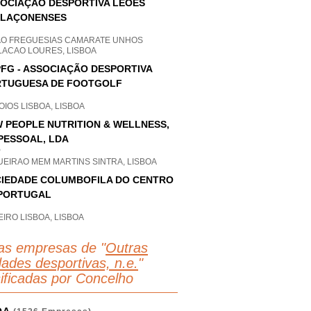
OCIAÇÃO DESPORTIVA LEÕES
ELAÇONENSES
AO FREGUESIAS CAMARATE UNHOS
LACAO LOURES, LISBOA
FG - ASSOCIAÇÃO DESPORTIVA
TUGUESA DE FOOTGOLF
IOS LISBOA, LISBOA
 PEOPLE NUTRITION & WELLNESS,
PESSOAL, LDA
P
UEIRAO MEM MARTINS SINTRA, LISBOA
IEDADE COLUMBOFILA DO CENTRO
PORTUGAL
IRO LISBOA, LISBOA
as empresas de "
Outras
dades desportivas, n.e.
"
sificadas por Concelho