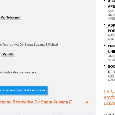
ASS
AP
ASS
UNI
Ver Telefone
APE
ADP
POR
ASS
ARRO
e Recreativa De Santa Susana E Pobral
PNW
UNI
Ver NIF
UNI
ALG
SOC
DE 
ividades desportivas, n.e.
ASS
AREE
tis ao relatório desta empresa
Outr
ativi
iedade Recreativa De Santa Susana E
clas