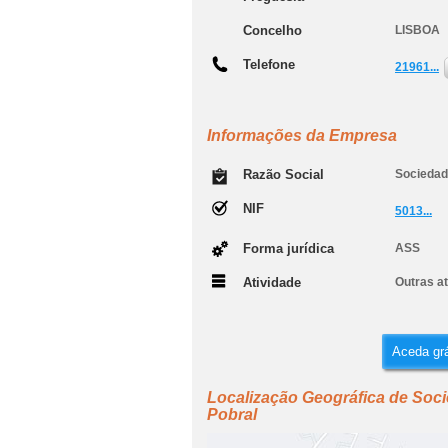
Concelho
LISBOA
Telefone
21961...
Informações da Empresa
Razão Social
Sociedad
NIF
5013...
Forma jurídica
ASS
Atividade
Outras at
Aceda grá
Localização Geográfica de Soc
Pobral