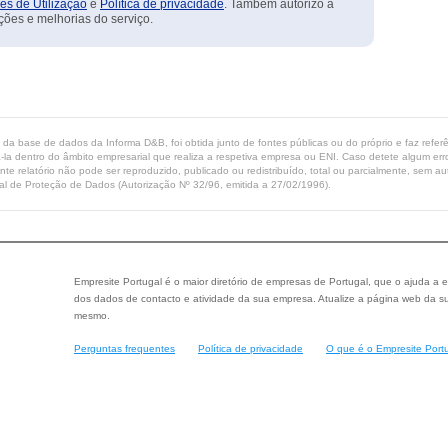
es de Utilização
e
Política de privacidade
. Também autorizo a
ções e melhorias do serviço.
ta da base de dados da Informa D&B, foi obtida junto de fontes públicas ou do próprio e faz refe
-la dentro do âmbito empresarial que realiza a respetiva empresa ou ENI. Caso detete algum erro 
ente relatório não pode ser reproduzido, publicado ou redistribuído, total ou parcialmente, sem
l de Proteção de Dados (Autorização Nº 32/96, emitida a 27/02/1996).
Empresite Portugal é o maior diretório de empresas de Portugal, que o ajuda a e
dos dados de contacto e atividade da sua empresa. Atualize a página web da su
mesmo.
Perguntas frequentes
Política de privacidade
O que é o Empresite Port