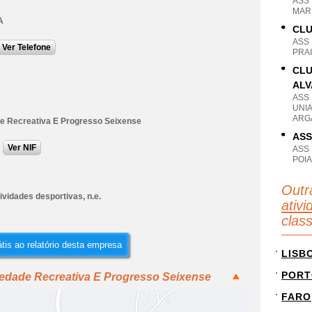
ASS
MAR
A
CLU
ASS
Ver Telefone
PRAI
CLU
ALV
ASS
UNIA
ARG
e Recreativa E Progresso Seixense
ASS
Ver NIF
ASS
POI
Outr
ividades desportivas, n.e.
ativi
clas
tis ao relatório desta empresa
LISB
PORT
iedade Recreativa E Progresso Seixense
FARO