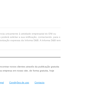
rência unicamente à atividade empresarial do ENI ou
poderá solicitar a sua retificação, contactando, para o
 autorização expressa da Informa D&B. A Informa D&B tem
ncontrar novos clientes através da publicação gratuita
a empresa em nosso site, de forma gratuita, hoje
ugal
Condições de uso
Contacto