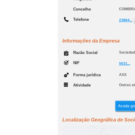
Concelho
COIMBR
Telefone
23864...
Informações da Empresa
Razão Social
Sociedad
NIF
5031...
Forma jurídica
ASS
Atividade
Outras at
Aceda grá
Localização Geográfica de Soc