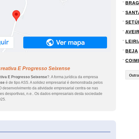
BRA
SANT
SETÚ
AVEI
LEIRI
BEJA
COIM
reativa E Progresso Seixense
tiva E Progresso Seixense
?. A forma jurídica da empresa
nse
é de tipo ASS. A solidez empresarial é demonstrada pelos
O desenvolvimento da atividade empresarial centra-se nas
es desportivas, n.e.. Os dados empresariais desta sociedade
025.
eInforma