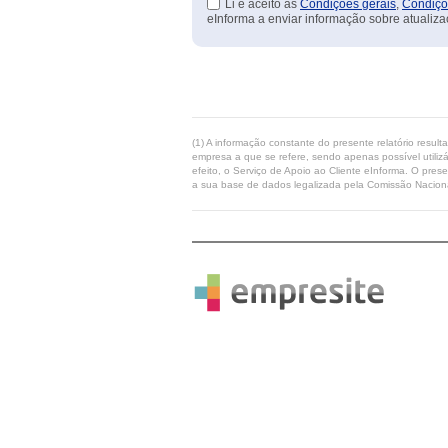
Li e aceito as
Condições gerais
,
Condiçõ
eInforma a enviar informação sobre atualiza
(1) A informação constante do presente relatório resul
empresa a que se refere, sendo apenas possível utilizá
efeito, o Serviço de Apoio ao Cliente eInforma. O pres
a sua base de dados legalizada pela Comissão Naciona