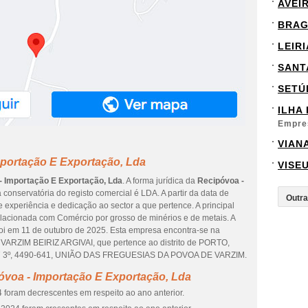
AVEI
BRA
LEIRI
SANT
SETÚ
ILHA
Empre
VIAN
mportação E Exportação, Lda
VISE
- Importação E Exportação, Lda
. A forma jurídica da
Recipóvoa -
 conservatória do registo comercial é LDA. A partir da data de
e experiência e dedicação ao sector a que pertence. A principal
lacionada com Comércio por grosso de minérios e de metais. A
foi em 11 de outubro de 2025. Esta empresa encontra-se na
RZIM BEIRIZ ARGIVAI, que pertence ao distrito de PORTO,
7 3º, 4490-641, UNIÃO DAS FREGUESIAS DA POVOA DE VARZIM.
óvoa - Importação E Exportação, Lda
 foram decrescentes em respeito ao ano anterior.