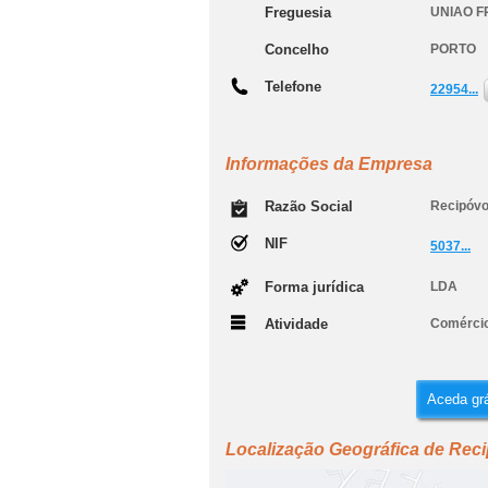
Freguesia
UNIAO F
Concelho
PORTO
Telefone
22954...
Informações da Empresa
Razão Social
Recipóvo
NIF
5037...
Forma jurídica
LDA
Atividade
Comércio
Aceda grá
Localização Geográfica de Reci