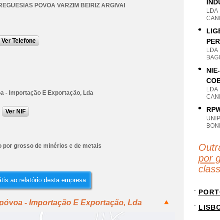
IND
REGUESIAS POVOA VARZIM BEIRIZ ARGIVAI
LDA
CANE
LIG
Ver Telefone
PER
LDA
BAG
NIE
COB
LDA
a - Importação E Exportação, Lda
CANE
RPW
Ver NIF
UNI
BON
Outr
 por grosso de minérios e de metais
por 
clas
tis ao relatório desta empresa
PORT
póvoa - Importação E Exportação, Lda
LISB