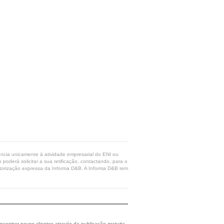
rência unicamente à atividade empresarial do ENI ou
poderá solicitar a sua retificação, contactando, para o
 autorização expressa da Informa D&B. A Informa D&B tem
ncontrar novos clientes através da publicação gratuita