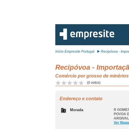
Início Empresite Portugal
Recipóvoa - Import
Recipóvoa - Importaç
Comércio por grosso de minéri
(
0
votos)
Endereço e contato
Morada
R GOMES
POVOA D
ARGIVAI
Ver Mapa