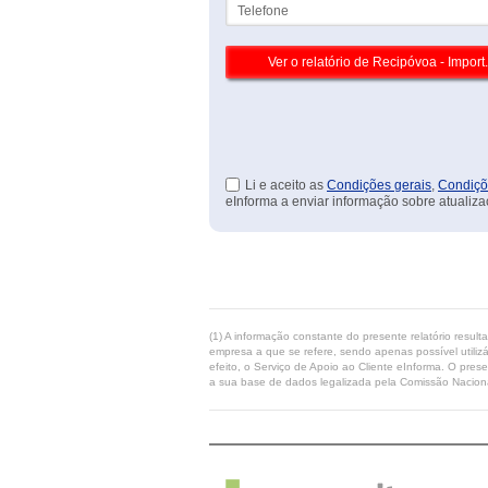
Telefone
Li e aceito as
Condições gerais
,
Condiçõ
eInforma a enviar informação sobre atualiza
(1) A informação constante do presente relatório resul
empresa a que se refere, sendo apenas possível utilizá
efeito, o Serviço de Apoio ao Cliente eInforma. O pres
a sua base de dados legalizada pela Comissão Naciona