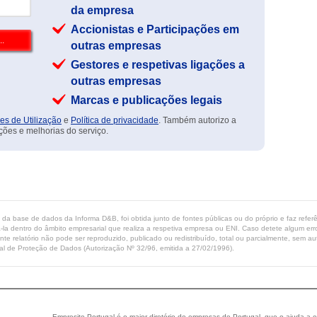
da empresa
Accionistas e Participações em
outras empresas
Gestores e respetivas ligações a
outras empresas
Marcas e publicações legais
es de Utilização
e
Política de privacidade
. Também autorizo a
ções e melhorias do serviço.
ta da base de dados da Informa D&B, foi obtida junto de fontes públicas ou do próprio e faz refe
-la dentro do âmbito empresarial que realiza a respetiva empresa ou ENI. Caso detete algum erro 
ente relatório não pode ser reproduzido, publicado ou redistribuído, total ou parcialmente, sem
l de Proteção de Dados (Autorização Nº 32/96, emitida a 27/02/1996).
Empresite Portugal é o maior diretório de empresas de Portugal, que o ajuda a e