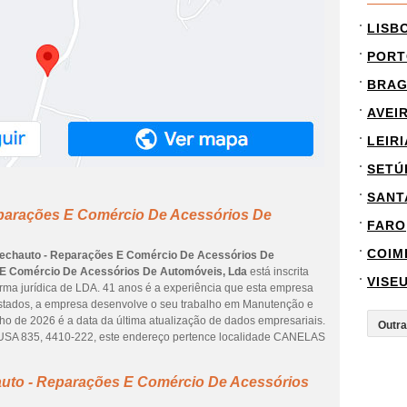
LISB
PORT
BRA
AVEI
LEIRI
SETÚ
SANT
parações E Comércio De Acessórios De
FARO
COIM
echauto - Reparações E Comércio De Acessórios De
 E Comércio De Acessórios De Automóveis, Lda
está inscrita
VISE
orma jurídica de LDA. 41 anos é a experiência que esta empresa
istados, a empresa desenvolve o seu trabalho em Manutenção e
ho de 2026 é a data da última atualização de dados empresariais.
A 835, 4410-222, este endereço pertence localidade CANELAS
uto - Reparações E Comércio De Acessórios