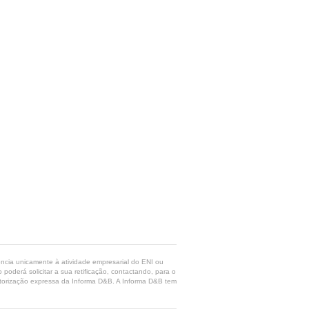
rência unicamente à atividade empresarial do ENI ou
poderá solicitar a sua retificação, contactando, para o
 autorização expressa da Informa D&B. A Informa D&B tem