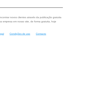
ncontrar novos clientes através da publicação gratuita
a empresa em nosso site, de forma gratuita, hoje
ugal
Condições de uso
Contacto