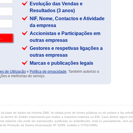
Evolução das Vendas e
Resultados (3 anos)
NIF, Nome, Contactos e Atividade
da empresa
Accionistas e Participações em
outras empresas
Gestores e respetivas ligações a
outras empresas
Marcas e publicações legais
es de Utilização
e
Política de privacidade
. Também autorizo a
ções e melhorias do serviço.
ta da base de dados da Informa D&B, foi obtida junto de fontes públicas ou do próprio e faz refe
-la dentro do âmbito empresarial que realiza a respetiva empresa ou ENI. Caso detete algum erro 
ente relatório não pode ser reproduzido, publicado ou redistribuído, total ou parcialmente, sem
l de Proteção de Dados (Autorização Nº 32/96, emitida a 27/02/1996).