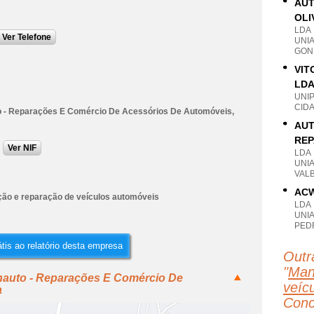
AUT
OLI
LDA
Ver Telefone
UNI
GON
VIT
LD
UNI
CIDA
 - Reparações E Comércio De Acessórios De Automóveis,
AUT
REP
Ver NIF
LDA
UNI
VAL
ACW
ão e reparação de veículos automóveis
LDA
UNI
PEDR
tis ao relatório desta empresa
Outr
"
Man
hauto - Reparações E Comércio De
veícu
a
Conc