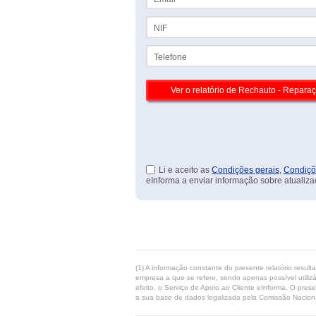
NIF
Telefone
Li e aceito as
Condições gerais
,
Condiçõ
eInforma a enviar informação sobre atualiza
(1) A informação constante do presente relatório resul
empresa a que se refere, sendo apenas possível utilizá
efeito, o Serviço de Apoio ao Cliente eInforma. O pres
a sua base de dados legalizada pela Comissão Naciona