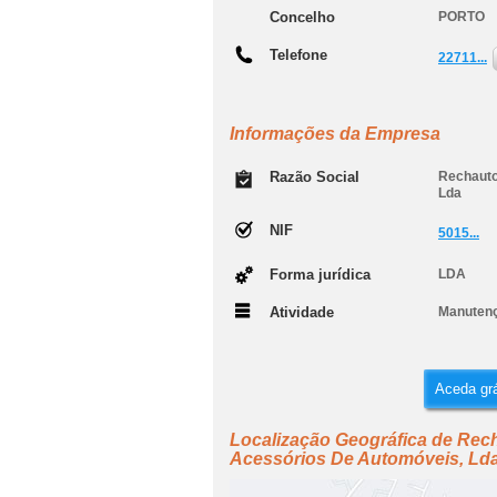
Concelho
PORTO
Telefone
22711...
Informações da Empresa
Razão Social
Rechauto
Lda
NIF
5015...
Forma jurídica
LDA
Atividade
Manutenç
Aceda grá
Localização Geográfica de Rec
Acessórios De Automóveis, Ld