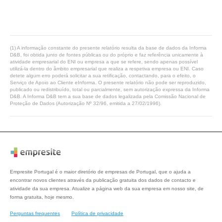
(1) A informação constante do presente relatório resulta da base de dados da Informa
D&B, foi obtida junto de fontes públicas ou do próprio e faz referência unicamente à
atividade empresarial do ENI ou empresa a que se refere, sendo apenas possível
utilizá-la dentro do âmbito empresarial que realiza a respetiva empresa ou ENI. Caso
detete algum erro poderá solicitar a sua retificação, contactando, para o efeito, o
Serviço de Apoio ao Cliente eInforma. O presente relatório não pode ser reproduzido,
publicado ou redistribuído, total ou parcialmente, sem autorização expressa da Informa
D&B. A Informa D&B tem a sua base de dados legalizada pela Comissão Nacional de
Proteção de Dados (Autorização Nº 32/96, emitida a 27/02/1996).
Empresite Portugal é o maior diretório de empresas de Portugal, que o ajuda a
encontrar novos clientes através da publicação gratuita dos dados de contacto e
atividade da sua empresa. Atualize a página web da sua empresa em nosso site, de
forma gratuita, hoje mesmo.
Perguntas frequentes
Política de privacidade