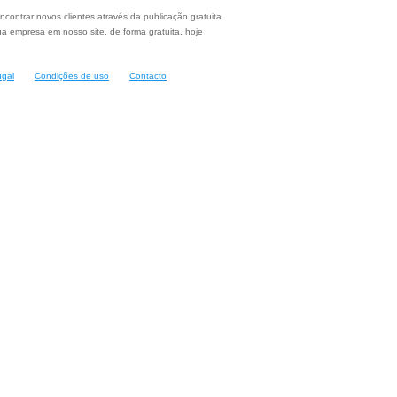
ncontrar novos clientes através da publicação gratuita
a empresa em nosso site, de forma gratuita, hoje
ugal
Condições de uso
Contacto