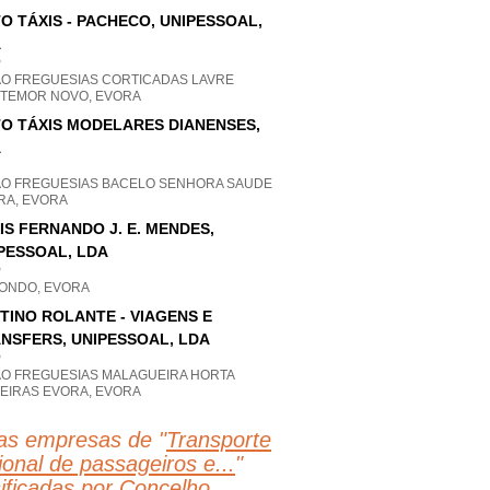
O TÁXIS - PACHECO, UNIPESSOAL,
A
P
AO FREGUESIAS CORTICADAS LAVRE
TEMOR NOVO, EVORA
O TÁXIS MODELARES DIANENSES,
A
AO FREGUESIAS BACELO SENHORA SAUDE
RA, EVORA
IS FERNANDO J. E. MENDES,
PESSOAL, LDA
P
ONDO, EVORA
TINO ROLANTE - VIAGENS E
NSFERS, UNIPESSOAL, LDA
P
AO FREGUESIAS MALAGUEIRA HORTA
UEIRAS EVORA, EVORA
as empresas de "
Transporte
ional de passageiros e...
"
sificadas por Concelho