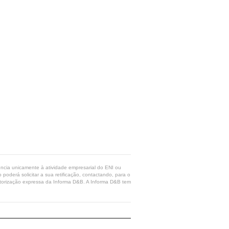
rência unicamente à atividade empresarial do ENI ou
poderá solicitar a sua retificação, contactando, para o
 autorização expressa da Informa D&B. A Informa D&B tem