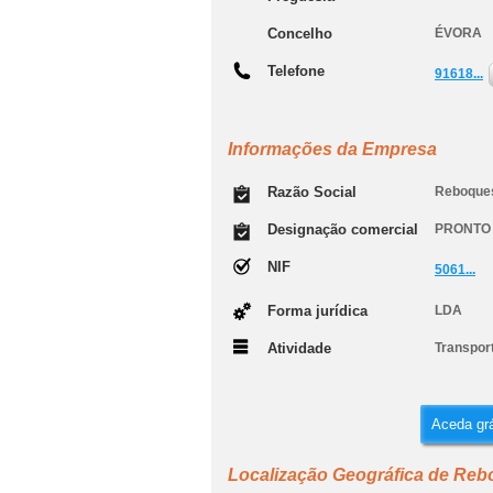
Concelho
ÉVORA
Telefone
91618...
Informações da Empresa
Razão Social
Reboques
Designação comercial
PRONTO
NIF
5061...
Forma jurídica
LDA
Atividade
Transport
Aceda grá
Localização Geográfica de Re