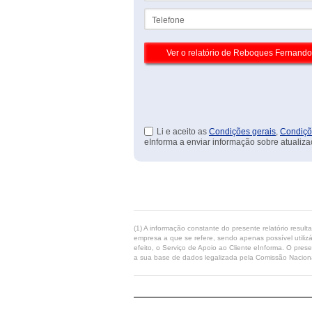
Telefone
Li e aceito as
Condições gerais
,
Condiçõ
eInforma a enviar informação sobre atualiza
(1) A informação constante do presente relatório resul
empresa a que se refere, sendo apenas possível utilizá
efeito, o Serviço de Apoio ao Cliente eInforma. O pres
a sua base de dados legalizada pela Comissão Naciona