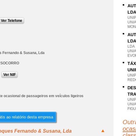
AUT
LD
UNI
Ver Telefone
UNI
MON
AUT
LD
LDA
UNI
 Fernando & Susana, Lda
EVO
 SOCORRO
TÁX
UNI
Ver NIF
UNI
RED
DES
TRA
e ocasional de passageiros em veículos ligeiros
UNI
UNI
FIG
tis ao relatório desta empresa
Outr
ocas
boques Fernando & Susana, Lda
clas