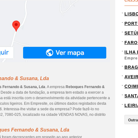
LISB
PORT
SETÚ
FARO
ILHA
Empre
BRA
AVEI
nando & Susana, Lda
COIM
 Fernando & Susana, Lda
. A empresa
Reboques Fernando &
Desde a data de fundação, a empresa tem estado a exercer a
SANT
a está inscrita com o desenvolvimento da atividade pertencente a
ulos ligeiros. Em Empresite, os últimos dados registados desta
LEIRI
. Interessa-lhe visitar a sede da empresa? Pode fazê-lo no
7080-025, localizado na cidade VENDAS NOVAS, no distrito
ques Fernando & Susana, Lda
 foram decrescentes em respeito ao ano anterior.