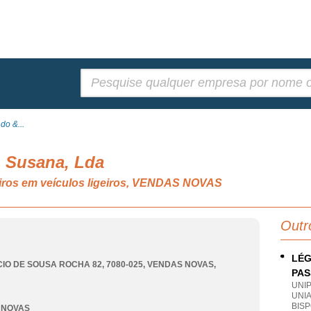
Pesquisar:
o &...
 Susana, Lda
iros em veículos ligeiros, VENDAS NOVAS
Outr
LÉG
IO DE SOUSA ROCHA 82, 7080-025
,
VENDAS NOVAS
,
PAS
UNI
UNI
BIS
 NOVAS