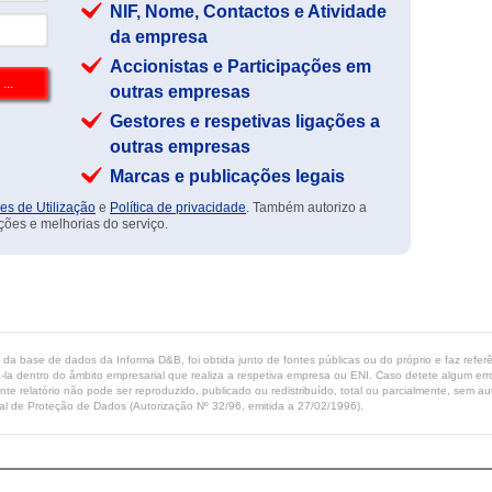
NIF, Nome, Contactos e Atividade
da empresa
Accionistas e Participações em
outras empresas
Gestores e respetivas ligações a
outras empresas
Marcas e publicações legais
es de Utilização
e
Política de privacidade
. Também autorizo a
ções e melhorias do serviço.
ta da base de dados da Informa D&B, foi obtida junto de fontes públicas ou do próprio e faz refe
-la dentro do âmbito empresarial que realiza a respetiva empresa ou ENI. Caso detete algum erro 
ente relatório não pode ser reproduzido, publicado ou redistribuído, total ou parcialmente, sem
l de Proteção de Dados (Autorização Nº 32/96, emitida a 27/02/1996).