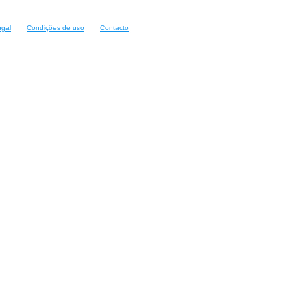
ugal
Condições de uso
Contacto