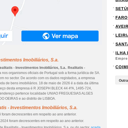
SETÚ
FARO
AVEI
LEIRI
SANT
ILHA
Empre
estimentos Imobiliários, S.a.
COIM
ealitatis - Investimentos Imobiliários, S.a.
.
Realitatis -
ta nos organismos oficiais de Portugal sob a forma jurídica de SA.
em no sector. De acordo com os dados registados, a empresa
a de bens imobiliários. 18 de maio de 2026 é a data da última
ereço desta empresa é R JOSEPH BLECK 44 4ºA, 1495-724,
ndereço pertence localidade UNIAO FREGUESIAS ALGES
EIRAS e ao distrito de LISBOA.
is - Investimentos Imobiliários, S.a.
 foram decrescentes em respeito ao ano anterior.
2024 foram decrescentes em respeito ao ano anterior.
 Realitatis - Investimentos Imobiliários, S.a. ou do sector,
aceda