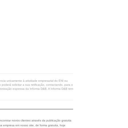
rência unicamente à atividade empresarial do ENI ou
poderá solicitar a sua retificação, contactando, para o
 autorização expressa da Informa D&B. A Informa D&B tem
ncontrar novos clientes através da publicação gratuita
a empresa em nosso site, de forma gratuita, hoje