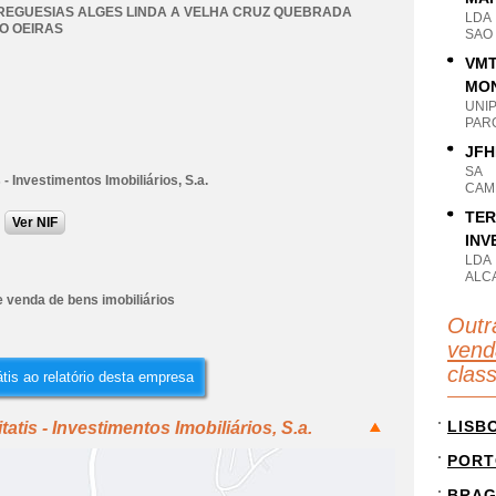
REGUESIAS ALGES LINDA A VELHA CRUZ QUEBRADA
LDA
O OEIRAS
SAO 
VMT
MON
UNI
PAR
JFH
SA
s - Investimentos Imobiliários, S.a.
CAM
TER
Ver NIF
INV
LDA
ALC
 venda de bens imobiliários
Outr
vend
clas
tis ao relatório desta empresa
LISB
atis - Investimentos Imobiliários, S.a.
PORT
BRA