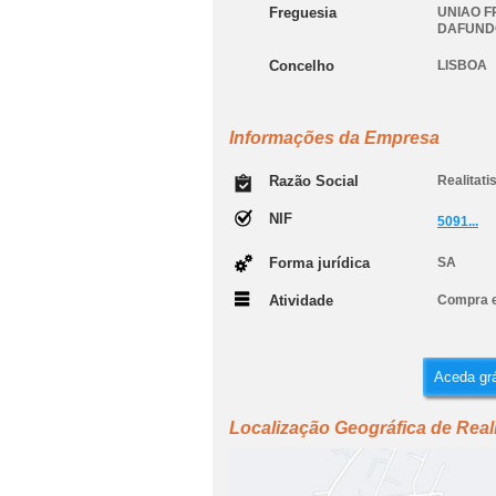
Freguesia
UNIAO F
DAFUND
Concelho
LISBOA
Informações da Empresa
Razão Social
Realitati
NIF
5091...
Forma jurídica
SA
Atividade
Compra e
Aceda grá
Localização Geográfica de Realit