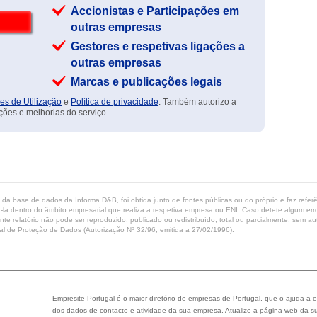
Accionistas e Participações em
outras empresas
Gestores e respetivas ligações a
outras empresas
Marcas e publicações legais
es de Utilização
e
Política de privacidade
. Também autorizo a
ções e melhorias do serviço.
ta da base de dados da Informa D&B, foi obtida junto de fontes públicas ou do próprio e faz refe
-la dentro do âmbito empresarial que realiza a respetiva empresa ou ENI. Caso detete algum erro 
ente relatório não pode ser reproduzido, publicado ou redistribuído, total ou parcialmente, sem
l de Proteção de Dados (Autorização Nº 32/96, emitida a 27/02/1996).
Empresite Portugal é o maior diretório de empresas de Portugal, que o ajuda a e
dos dados de contacto e atividade da sua empresa. Atualize a página web da su