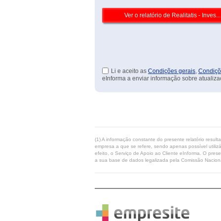
Li e aceito as
Condições gerais
,
Condiçõ
eInforma a enviar informação sobre atualiza
(1) A informação constante do presente relatório resul
empresa a que se refere, sendo apenas possível utilizá
efeito, o Serviço de Apoio ao Cliente eInforma. O pres
a sua base de dados legalizada pela Comissão Naciona