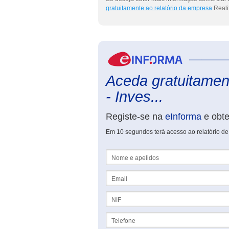
gratuitamente ao relatório da empresa
Realit
Aceda gratuitament
- Inves...
Registe-se na
eInforma
e obt
Em 10 segundos terá acesso ao relatório de R
Nome e apelidos
Email
NIF
Telefone