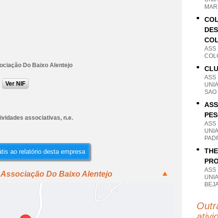
MARI
COL
DES
CO
ASS
COL
ociação Do Baixo Alentejo
CL
ASS
Ver NIF
UNI
SAO 
ASS
PES
ividades associativas, n.e.
ASS
UNI
PAD
THE
tis ao relatório desta empresa
PRO
ASS
 Associação Do Baixo Alentejo
UNI
BEJA
Outr
ativi