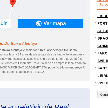
clas
LISB
PORT
SETÚ
BRA
ão Do Baixo Alentejo
COIM
 Baixo Alentejo
. A sociedade
Real Associação Do Baixo
FARO
presa tem já 34 anos desde a data da sua fundação. A empresa
s atividades associativas, n.e.. O dia 08 de janeiro de 2025 é a
AVEI
que temos em Empresite. Para ir à sede da empresa localizada na
AGO MAIOR SAO JOAO BAPTISTA, pode fazê-lo no endereço R
SANT
eço pertence ao distrito de BEJA.
LEIRI
VISE
eInforma
e ao relatório de Real