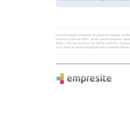
(1) A informação constante do presente relatório resul
empresa a que se refere, sendo apenas possível utilizá
efeito, o Serviço de Apoio ao Cliente eInforma. O pres
a sua base de dados legalizada pela Comissão Naciona