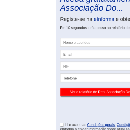
Associação Do...
Registe-se na
eInforma
e obt
Em 10 segundos terá acesso ao relatório de
Nome e apelidos
Email
NIF
Telefone
Li e aceito as
Condições gerais
,
Condiçõ
eInforma a enviar informação sobre atualiza