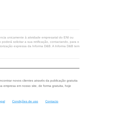
rência unicamente à atividade empresarial do ENI ou
poderá solicitar a sua retificação, contactando, para o
 autorização expressa da Informa D&B. A Informa D&B tem
ncontrar novos clientes através da publicação gratuita
a empresa em nosso site, de forma gratuita, hoje
ugal
Condições de uso
Contacto