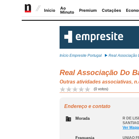
Início Empresite Portugal
Real Associação D
Real Associação Do Ba
Outras atividades associativa
(
0
votos)
Endereço e contato
Morada
R DE LIS
SANTIAG
Ver Mapa
Freguesia
UNIAO F