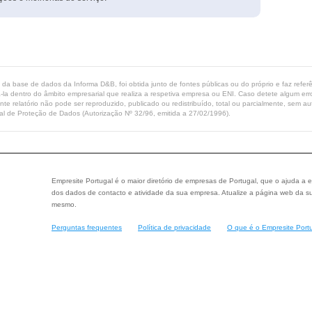
ta da base de dados da Informa D&B, foi obtida junto de fontes públicas ou do próprio e faz refe
-la dentro do âmbito empresarial que realiza a respetiva empresa ou ENI. Caso detete algum erro 
ente relatório não pode ser reproduzido, publicado ou redistribuído, total ou parcialmente, sem
l de Proteção de Dados (Autorização Nº 32/96, emitida a 27/02/1996).
Empresite Portugal é o maior diretório de empresas de Portugal, que o ajuda a e
dos dados de contacto e atividade da sua empresa. Atualize a página web da su
mesmo.
Perguntas frequentes
Política de privacidade
O que é o Empresite Port