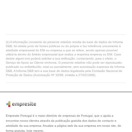
(1) A informação constante do presente relatório resulta da base de dados da Informa
D&B, foi obtida junto de fontes públicas ou do próprio e faz referência unicamente à
atividade empresarial do ENI ou empresa a que se refere, sendo apenas possível
utilizá-la dentro do âmbito empresarial que realiza a respetiva empresa ou ENI. Caso
detete algum erro poderá solicitar a sua retificação, contactando, para o efeito, o
Serviço de Apoio ao Cliente eInforma. O presente relatório não pode ser reproduzido,
publicado ou redistribuído, total ou parcialmente, sem autorização expressa da Informa
D&B. A Informa D&B tem a sua base de dados legalizada pela Comissão Nacional de
Proteção de Dados (Autorização Nº 32/96, emitida a 27/02/1996).
Empresite Portugal é o maior diretório de empresas de Portugal, que o ajuda a
encontrar novos clientes através da publicação gratuita dos dados de contacto e
atividade da sua empresa. Atualize a página web da sua empresa em nosso site, de
forma gratuita, hoje mesmo.