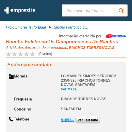
Pesquisar:
Início Empresite Portugal
Rancho Folclorico O...
Informação oferecida por
Rancho Folclorico Os Camponeneses De Riachos
Atividades das artes do espectáculo, RIACHOS TORRES NOVAS
(
0
votos)
Endereço e contato
Morada
LG MANUEL SIMÕES SERÔDIO 6,
2350-325
,
RIACHOS TORRES
NOVAS
,
SANTARÉM
Ver Mapa
Freguesia
RIACHOS TORRES NOVAS
Concelho
SANTARÉM
Telefone
91691...
Ver Telefone