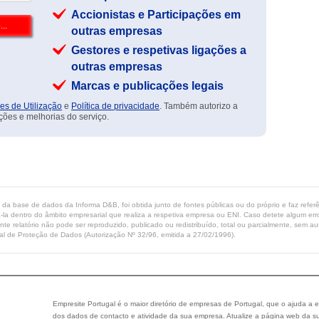
Accionistas e Participações em
outras empresas
Gestores e respetivas ligações a
outras empresas
Marcas e publicações legais
es de Utilização
e
Política de privacidade
. Também autorizo a
ções e melhorias do serviço.
ta da base de dados da Informa D&B, foi obtida junto de fontes públicas ou do próprio e faz refe
-la dentro do âmbito empresarial que realiza a respetiva empresa ou ENI. Caso detete algum erro 
ente relatório não pode ser reproduzido, publicado ou redistribuído, total ou parcialmente, sem
l de Proteção de Dados (Autorização Nº 32/96, emitida a 27/02/1996).
Empresite Portugal é o maior diretório de empresas de Portugal, que o ajuda a e
dos dados de contacto e atividade da sua empresa. Atualize a página web da su