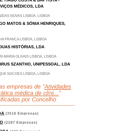
É TIAGO COSTA & BAPTISTA -
VIÇOS MÉDICOS, LDA
IDAS NOVAS LISBOA, LISBOA
GO MATOS & SÓNIA HENRIQUES,
A
A FRANCA LISBOA, LISBOA
DUAS HISTÓRIAS, LDA
A MARIA OLIVAIS LISBOA, LISBOA
RUS SZANTHO, UNIPESSOAL, LDA
P
QUE NACOES LISBOA, LISBOA
as empresas de "
Atividades
ática médica de clíni...
"
sificadas por Concelho
OA
(3516 Empresas)
O
(2287 Empresas)