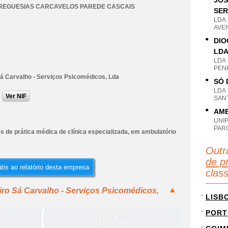
JOS
REGUESIAS CARCAVELOS PAREDE CASCAIS
SER
LDA
AVEN
DIO
LD
LDA
PENH
á Carvalho - Serviços Psicomédicos, Lda
SÓ 
LDA
Ver NIF
SANT
AMB
UNI
PAR
s de prática médica de clínica especializada, em ambulatório
Outr
de pr
tis ao relatório desta empresa
clas
ro Sá Carvalho - Serviços Psicomédicos,
LISB
PORT