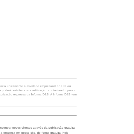
rência unicamente à atividade empresarial do ENI ou
poderá solicitar a sua retificação, contactando, para o
 autorização expressa da Informa D&B. A Informa D&B tem
ncontrar novos clientes através da publicação gratuita
a empresa em nosso site, de forma gratuita, hoje