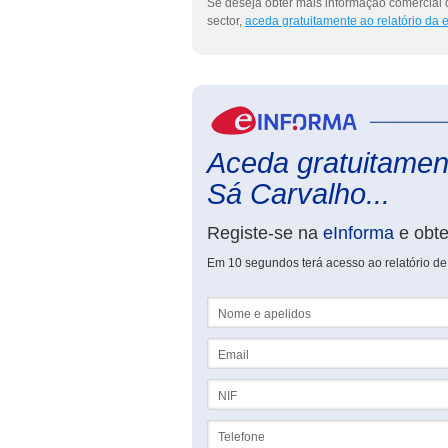
Se deseja obter mais informação comercial
sector,
aceda gratuitamente ao relatório da
Aceda gratuitament
Sá Carvalho...
Registe-se na
eInforma
e obt
Em 10 segundos terá acesso ao relatório d
Nome e apelidos
Email
NIF
Telefone