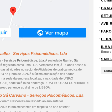
COIM
BRA
SETÚ
AVEI
FARO
LEIRI
ILHA
Empre
valho - Serviços Psicomédicos, Lda
SANT
 - Serviços Psicomédicos, Lda
. A sociedade
Ramiro Sá
tá registada como uma LDA. A empresa tem já 16 anos desde a
uas atividades no sector de Atividades de prática médica de
a 24 de junho de 2026 é a última atualização dos dados
 ir à sede da empresa localizada na cidade de UNIAO
S, pode fazê-lo no endereço R DA ESCOLA SECUNDÁRIA DE
ço pertence ao distrito de LISBOA.
o Sá Carvalho - Serviços Psicomédicos, Lda
 foram crescentes em respeito ao ano anterior.
2025 foram crescentes em respeito ao ano anterior.