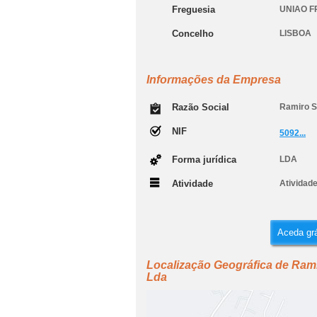
Freguesia
UNIAO F
Concelho
LISBOA
Informações da Empresa
Razão Social
Ramiro S
NIF
5092...
Forma jurídica
LDA
Atividade
Atividade
Aceda grá
Localização Geográfica de Rami
Lda