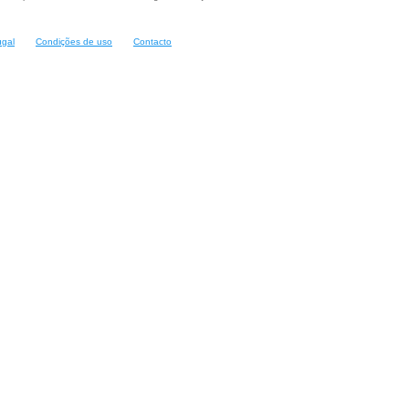
ugal
Condições de uso
Contacto