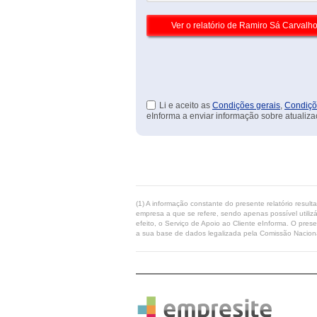
Li e aceito as
Condições gerais
,
Condiçõ
eInforma a enviar informação sobre atualiza
(1) A informação constante do presente relatório resul
empresa a que se refere, sendo apenas possível utilizá
efeito, o Serviço de Apoio ao Cliente eInforma. O pres
a sua base de dados legalizada pela Comissão Naciona