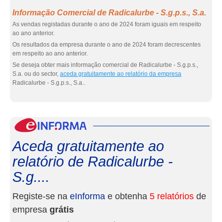
Informação Comercial de Radicalurbe - S.g.p.s., S.a.
As vendas registadas durante o ano de 2024 foram iguais em respeito
ao ano anterior.
Os resultados da empresa durante o ano de 2024 foram decrescentes
em respeito ao ano anterior.
Se deseja obter mais informação comercial de Radicalurbe - S.g.p.s.,
S.a. ou do sector,
aceda gratuitamente ao relatório da empresa
Radicalurbe - S.g.p.s., S.a..
eInf
Aceda gratuitamente ao
relatório de Radicalurbe -
S.g....
Registe-se na
eInforma
e obtenha
5 relatórios
de
empresa
grátis