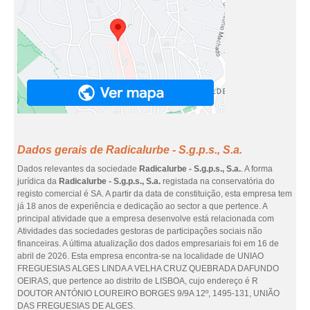
Dados gerais de Radicalurbe - S.g.p.s., S.a.
Dados relevantes da sociedade
Radicalurbe - S.g.p.s., S.a.
. A forma
jurídica da
Radicalurbe - S.g.p.s., S.a.
registada na conservatória do
registo comercial é SA. A partir da data de constituição, esta empresa tem
já 18 anos de experiência e dedicação ao sector a que pertence. A
principal atividade que a empresa desenvolve está relacionada com
Atividades das sociedades gestoras de participações sociais não
financeiras. A última atualização dos dados empresariais foi em 16 de
abril de 2026. Esta empresa encontra-se na localidade de UNIAO
FREGUESIAS ALGES LINDA A VELHA CRUZ QUEBRADA DAFUNDO
OEIRAS, que pertence ao distrito de LISBOA, cujo endereço é R
DOUTOR ANTÓNIO LOUREIRO BORGES 9/9A 12º, 1495-131, UNIÃO
DAS FREGUESIAS DE ALGES.