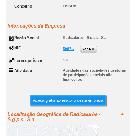
Concelho
LISBOA
Informações da Empresa
Razão Social
Radicalurbe - S.g.p.s., S.a.
NIF
5087...
Ver NIF
Forma jurídica
SA
Atividade
Atividades das sociedades gestoras
de participações sociais não
financeiras
Aceda grátis ao relatório desta empresa
Localização Geográfica de Radicalurbe -
S.g.p.s., S.a.