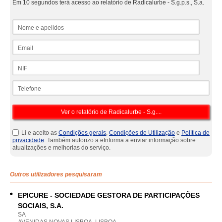
Em 10 segundos terá acesso ao relatório de Radicalurbe - S.g.p.s., S.a.
Nome e apelidos
Email
NIF
Telefone
Li e aceito as
Condições gerais
,
Condições de Utilização
e
Política de
privacidade
. Também autorizo a eInforma a enviar informação sobre
atualizações e melhorias do serviço.
Outros utilizadores pesquisaram
EPICURE - SOCIEDADE GESTORA DE PARTICIPAÇÕES
SOCIAIS, S.A.
SA