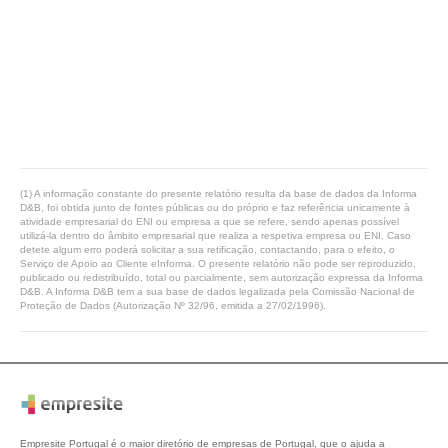
(1) A informação constante do presente relatório resulta da base de dados da Informa
D&B, foi obtida junto de fontes públicas ou do próprio e faz referência unicamente à
atividade empresarial do ENI ou empresa a que se refere, sendo apenas possível
utilizá-la dentro do âmbito empresarial que realiza a respetiva empresa ou ENI. Caso
detete algum erro poderá solicitar a sua retificação, contactando, para o efeito, o
Serviço de Apoio ao Cliente eInforma. O presente relatório não pode ser reproduzido,
publicado ou redistribuído, total ou parcialmente, sem autorização expressa da Informa
D&B. A Informa D&B tem a sua base de dados legalizada pela Comissão Nacional de
Proteção de Dados (Autorização Nº 32/96, emitida a 27/02/1996).
Empresite Portugal é o maior diretório de empresas de Portugal, que o ajuda a