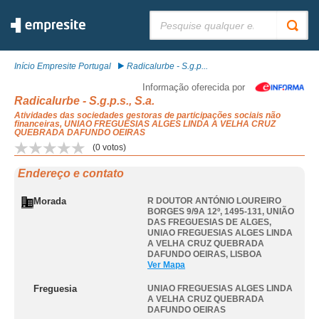
Pesquisar:
Início Empresite Portugal
Radicalurbe - S.g.p...
Informação oferecida por
Radicalurbe - S.g.p.s., S.a.
Atividades das sociedades gestoras de participações sociais não
financeiras, UNIAO FREGUESIAS ALGES LINDA A VELHA CRUZ
QUEBRADA DAFUNDO OEIRAS
(
0
votos)
Endereço e contato
Morada
R DOUTOR ANTÓNIO LOUREIRO
BORGES 9/9A 12º, 1495-131, UNIÃO
DAS FREGUESIAS DE ALGES
,
UNIAO FREGUESIAS ALGES LINDA
A VELHA CRUZ QUEBRADA
DAFUNDO OEIRAS
,
LISBOA
Ver Mapa
Freguesia
UNIAO FREGUESIAS ALGES LINDA
A VELHA CRUZ QUEBRADA
DAFUNDO OEIRAS