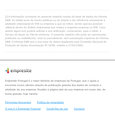
(1) A informação constante do presente relatório resulta da base de dados da Informa
D&B, foi obtida junto de fontes públicas ou do próprio e faz referência unicamente à
atividade empresarial do ENI ou empresa a que se refere, sendo apenas possível
utilizá-la dentro do âmbito empresarial que realiza a respetiva empresa ou ENI. Caso
detete algum erro poderá solicitar a sua retificação, contactando, para o efeito, o
Serviço de Apoio ao Cliente eInforma. O presente relatório não pode ser reproduzido,
publicado ou redistribuído, total ou parcialmente, sem autorização expressa da Informa
D&B. A Informa D&B tem a sua base de dados legalizada pela Comissão Nacional de
Proteção de Dados (Autorização Nº 32/96, emitida a 27/02/1996).
Empresite Portugal é o maior diretório de empresas de Portugal, que o ajuda a
encontrar novos clientes através da publicação gratuita dos dados de contacto e
atividade da sua empresa. Atualize a página web da sua empresa em nosso site, de
forma gratuita, hoje mesmo.
Perguntas frequentes
Política de privacidade
O que é o Empresite Portugal
Condições de uso
Contacto