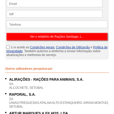
Email
NIF
Telefone
Li e aceito as
Condições gerais
,
Condições de Utilização
e
Política de
privacidade
. Também autorizo a eInforma a enviar informação sobre
atualizações e melhorias do serviço.
Outros utilizadores pesquisaram
ALIRAÇÕES - RAÇÕES PARA ANIMAIS, S.A.
SA
ALCOCHETE, SETUBAL
RAPORAL, S.A.
SA
UNIAO FREGUESIAS ATALAIA ALTO ESTANQUEIRO JARDIA MONTIJO,
SETUBAL
ARTUR MARQUES & FILHOS, LDA