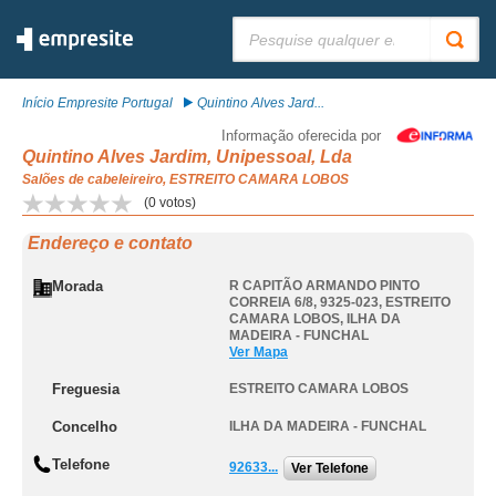
Pesquisar:
Início Empresite Portugal
Quintino Alves Jard...
Informação oferecida por
Quintino Alves Jardim, Unipessoal, Lda
Salões de cabeleireiro, ESTREITO CAMARA LOBOS
(
0
votos)
Endereço e contato
Morada
R CAPITÃO ARMANDO PINTO
CORREIA 6/8, 9325-023
,
ESTREITO
CAMARA LOBOS
,
ILHA DA
MADEIRA - FUNCHAL
Ver Mapa
Freguesia
ESTREITO CAMARA LOBOS
Concelho
ILHA DA MADEIRA - FUNCHAL
Telefone
92633...
Ver Telefone