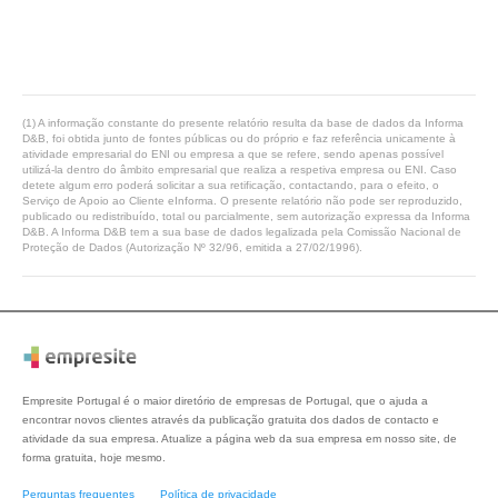
(1) A informação constante do presente relatório resulta da base de dados da Informa
D&B, foi obtida junto de fontes públicas ou do próprio e faz referência unicamente à
atividade empresarial do ENI ou empresa a que se refere, sendo apenas possível
utilizá-la dentro do âmbito empresarial que realiza a respetiva empresa ou ENI. Caso
detete algum erro poderá solicitar a sua retificação, contactando, para o efeito, o
Serviço de Apoio ao Cliente eInforma. O presente relatório não pode ser reproduzido,
publicado ou redistribuído, total ou parcialmente, sem autorização expressa da Informa
D&B. A Informa D&B tem a sua base de dados legalizada pela Comissão Nacional de
Proteção de Dados (Autorização Nº 32/96, emitida a 27/02/1996).
Empresite Portugal é o maior diretório de empresas de Portugal, que o ajuda a
encontrar novos clientes através da publicação gratuita dos dados de contacto e
atividade da sua empresa. Atualize a página web da sua empresa em nosso site, de
forma gratuita, hoje mesmo.
Perguntas frequentes
Política de privacidade