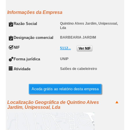
Informações da Empresa
Razão Social
Quintino Alves Jardim, Unipessoal,
Lda
Designação comercial
BARBEARIA JARDIM
NIF
5112...
Ver NIF
Forma jurídica
UNIP
Atividade
Salões de cabeleireiro
Aceda grátis ao relatório desta empresa
Localização Geográfica de Quintino Alves
Jardim, Unipessoal, Lda