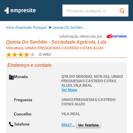
Pesquisar:
Início Empresite Portugal
Quinta Do Serôdio -...
Informação oferecida por
Quinta Do Serôdio - Sociedade Agrícola, Lda
Viticultura, UNIAO FREGUESIAS CASTEDO COTAS ALIJO
(
1
voto)
Endereço e contato
Morada
QTA DO SERODIO, 5070-252
,
UNIAO
FREGUESIAS CASTEDO COTAS
ALIJO
,
VILA REAL
Ver Mapa
Freguesia
UNIAO FREGUESIAS CASTEDO
COTAS ALIJO
Concelho
VILA REAL
Telefone
96627...
Ver Telefone