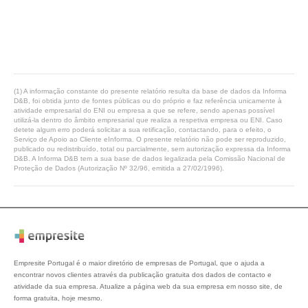
(1) A informação constante do presente relatório resulta da base de dados da Informa
D&B, foi obtida junto de fontes públicas ou do próprio e faz referência unicamente à
atividade empresarial do ENI ou empresa a que se refere, sendo apenas possível
utilizá-la dentro do âmbito empresarial que realiza a respetiva empresa ou ENI. Caso
detete algum erro poderá solicitar a sua retificação, contactando, para o efeito, o
Serviço de Apoio ao Cliente eInforma. O presente relatório não pode ser reproduzido,
publicado ou redistribuído, total ou parcialmente, sem autorização expressa da Informa
D&B. A Informa D&B tem a sua base de dados legalizada pela Comissão Nacional de
Proteção de Dados (Autorização Nº 32/96, emitida a 27/02/1996).
Empresite Portugal é o maior diretório de empresas de Portugal, que o ajuda a
encontrar novos clientes através da publicação gratuita dos dados de contacto e
atividade da sua empresa. Atualize a página web da sua empresa em nosso site, de
forma gratuita, hoje mesmo.