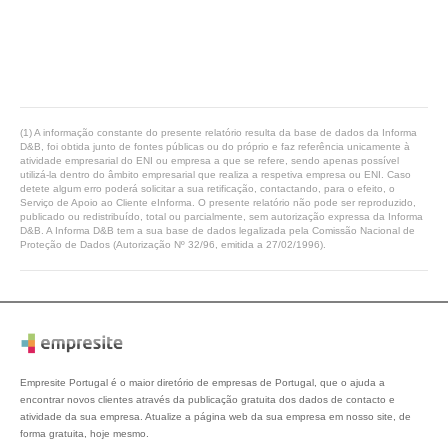
(1) A informação constante do presente relatório resulta da base de dados da Informa
D&B, foi obtida junto de fontes públicas ou do próprio e faz referência unicamente à
atividade empresarial do ENI ou empresa a que se refere, sendo apenas possível
utilizá-la dentro do âmbito empresarial que realiza a respetiva empresa ou ENI. Caso
detete algum erro poderá solicitar a sua retificação, contactando, para o efeito, o
Serviço de Apoio ao Cliente eInforma. O presente relatório não pode ser reproduzido,
publicado ou redistribuído, total ou parcialmente, sem autorização expressa da Informa
D&B. A Informa D&B tem a sua base de dados legalizada pela Comissão Nacional de
Proteção de Dados (Autorização Nº 32/96, emitida a 27/02/1996).
Empresite Portugal é o maior diretório de empresas de Portugal, que o ajuda a
encontrar novos clientes através da publicação gratuita dos dados de contacto e
atividade da sua empresa. Atualize a página web da sua empresa em nosso site, de
forma gratuita, hoje mesmo.