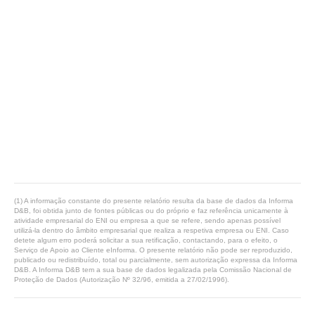
(1) A informação constante do presente relatório resulta da base de dados da Informa
D&B, foi obtida junto de fontes públicas ou do próprio e faz referência unicamente à
atividade empresarial do ENI ou empresa a que se refere, sendo apenas possível
utilizá-la dentro do âmbito empresarial que realiza a respetiva empresa ou ENI. Caso
detete algum erro poderá solicitar a sua retificação, contactando, para o efeito, o
Serviço de Apoio ao Cliente eInforma. O presente relatório não pode ser reproduzido,
publicado ou redistribuído, total ou parcialmente, sem autorização expressa da Informa
D&B. A Informa D&B tem a sua base de dados legalizada pela Comissão Nacional de
Proteção de Dados (Autorização Nº 32/96, emitida a 27/02/1996).