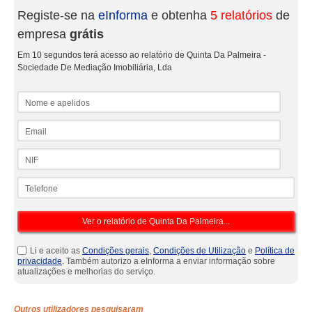
Registe-se na
eInforma
e obtenha
5 relatórios
de
empresa
grátis
Em 10 segundos terá acesso ao relatório de Quinta Da Palmeira -
Sociedade De Mediação Imobiliária, Lda
Nome e apelidos
Email
NIF
Telefone
Li e aceito as
Condições gerais
,
Condições de Utilização
e
Política de
privacidade
. Também autorizo a eInforma a enviar informação sobre
atualizações e melhorias do serviço.
Outros utilizadores pesquisaram