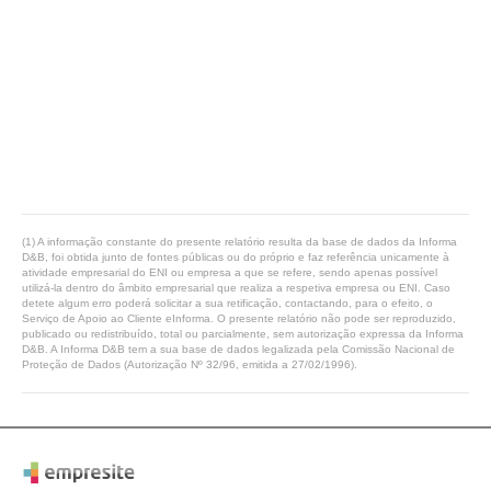
(1) A informação constante do presente relatório resulta da base de dados da Informa
D&B, foi obtida junto de fontes públicas ou do próprio e faz referência unicamente à
atividade empresarial do ENI ou empresa a que se refere, sendo apenas possível
utilizá-la dentro do âmbito empresarial que realiza a respetiva empresa ou ENI. Caso
detete algum erro poderá solicitar a sua retificação, contactando, para o efeito, o
Serviço de Apoio ao Cliente eInforma. O presente relatório não pode ser reproduzido,
publicado ou redistribuído, total ou parcialmente, sem autorização expressa da Informa
D&B. A Informa D&B tem a sua base de dados legalizada pela Comissão Nacional de
Proteção de Dados (Autorização Nº 32/96, emitida a 27/02/1996).