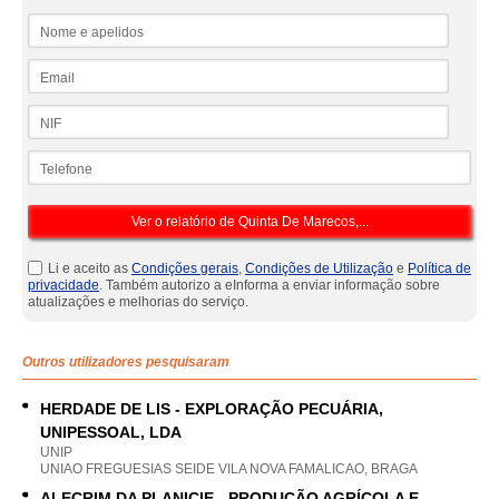
Nome e apelidos
Email
NIF
Telefone
Li e aceito as
Condições gerais
,
Condições de Utilização
e
Política de
privacidade
. Também autorizo a eInforma a enviar informação sobre
atualizações e melhorias do serviço.
Outros utilizadores pesquisaram
HERDADE DE LIS - EXPLORAÇÃO PECUÁRIA,
UNIPESSOAL, LDA
UNIP
UNIAO FREGUESIAS SEIDE VILA NOVA FAMALICAO, BRAGA
ALECRIM DA PLANICIE - PRODUÇÃO AGRÍCOLA E