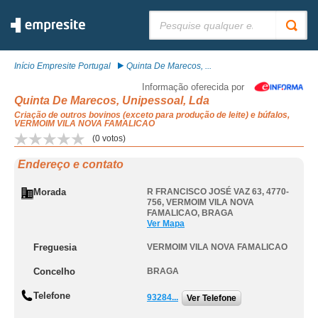
Pesquisar:
Início Empresite Portugal
Quinta De Marecos, ...
Informação oferecida por
Quinta De Marecos, Unipessoal, Lda
Criação de outros bovinos (exceto para produção de leite) e búfalos,
VERMOIM VILA NOVA FAMALICAO
(
0
votos)
Endereço e contato
Morada
R FRANCISCO JOSÉ VAZ 63, 4770-
756
,
VERMOIM VILA NOVA
FAMALICAO
,
BRAGA
Ver Mapa
Freguesia
VERMOIM VILA NOVA FAMALICAO
Concelho
BRAGA
Telefone
93284...
Ver Telefone