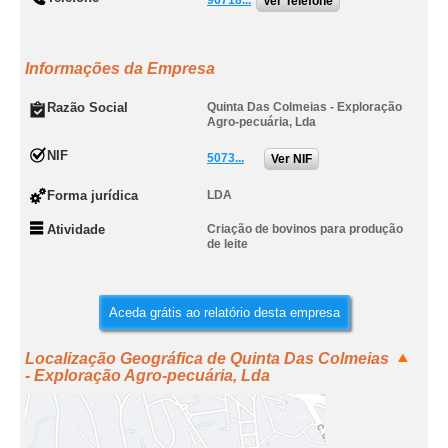
96718...
Ver Telefone
Informações da Empresa
Razão Social
Quinta Das Colmeias - Exploração
Agro-pecuária, Lda
NIF
5073...
Ver NIF
Forma jurídica
LDA
Atividade
Criação de bovinos para produção
de leite
Aceda grátis ao relatório desta empresa
Localização Geográfica de Quinta Das Colmeias
- Exploração Agro-pecuária, Lda