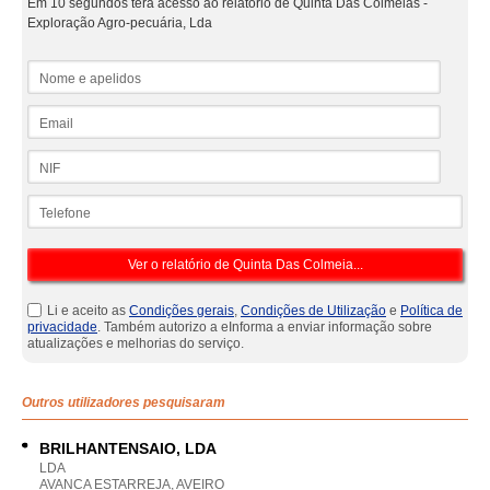
Em 10 segundos terá acesso ao relatório de Quinta Das Colmeias -
Exploração Agro-pecuária, Lda
Nome e apelidos
Email
NIF
Telefone
Li e aceito as
Condições gerais
,
Condições de Utilização
e
Política de
privacidade
. Também autorizo a eInforma a enviar informação sobre
atualizações e melhorias do serviço.
Outros utilizadores pesquisaram
BRILHANTENSAIO, LDA
LDA
AVANCA ESTARREJA, AVEIRO