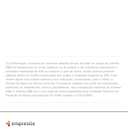
(1) A informação constante do presente relatório resulta da base de dados da Informa
D&B, foi obtida junto de fontes públicas ou do próprio e faz referência unicamente à
atividade empresarial do ENI ou empresa a que se refere, sendo apenas possível
utilizá-la dentro do âmbito empresarial que realiza a respetiva empresa ou ENI. Caso
detete algum erro poderá solicitar a sua retificação, contactando, para o efeito, o
Serviço de Apoio ao Cliente eInforma. O presente relatório não pode ser reproduzido,
publicado ou redistribuído, total ou parcialmente, sem autorização expressa da Informa
D&B. A Informa D&B tem a sua base de dados legalizada pela Comissão Nacional de
Proteção de Dados (Autorização Nº 32/96, emitida a 27/02/1996).