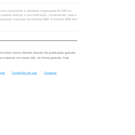
rência unicamente à atividade empresarial do ENI ou
poderá solicitar a sua retificação, contactando, para o
 autorização expressa da Informa D&B. A Informa D&B tem
ncontrar novos clientes através da publicação gratuita
a empresa em nosso site, de forma gratuita, hoje
ugal
Condições de uso
Contacto