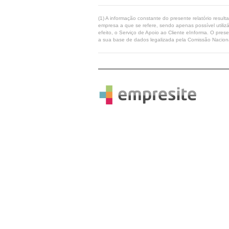
(1) A informação constante do presente relatório resul
empresa a que se refere, sendo apenas possível utilizá
efeito, o Serviço de Apoio ao Cliente eInforma. O pres
a sua base de dados legalizada pela Comissão Naciona