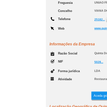
Freguesia
UNIAO F
Concelho
VIANA D
Telefone
25182...
Web
www.qui
Informações da Empresa
Razão Social
Quinta D
NIF
5028...
Forma jurídica
LDA
Atividade
Restaura
Aceda grá
Localização Geográfica de Qui