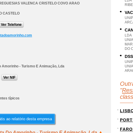
LDA
REGUESIAS VALENCA CRISTELO COVO ARAO
RIBE
VAC
O CASTELO
UNI
ARCA
Ver Telefone
CAN
ntadoamorinho.com
LDA
UNI
MAR
DO 
DSS
UNI
o Amorinho - Turismo E Animação, Lda
UNI
ARA
Ver NIF
Outr
"
Rest
clas
ntes típicos
LISB
tis ao relatório desta empresa
PORT
FARO
nta Do Amorinho - Turismo E Animação, Lda