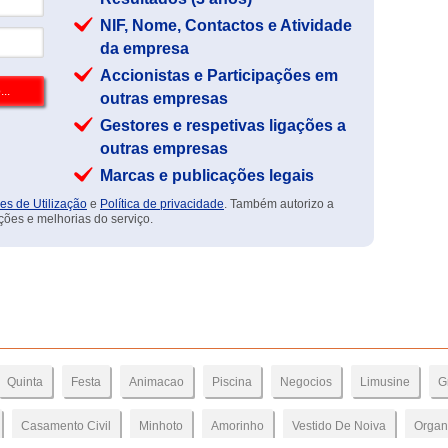
NIF, Nome, Contactos e Atividade
da empresa
Accionistas e Participações em
outras empresas
Gestores e respetivas ligações a
outras empresas
Marcas e publicações legais
es de Utilização
e
Política de privacidade
. Também autorizo a
ções e melhorias do serviço.
Quinta
Festa
Animacao
Piscina
Negocios
Limusine
G
Casamento Civil
Minhoto
Amorinho
Vestido De Noiva
Organ