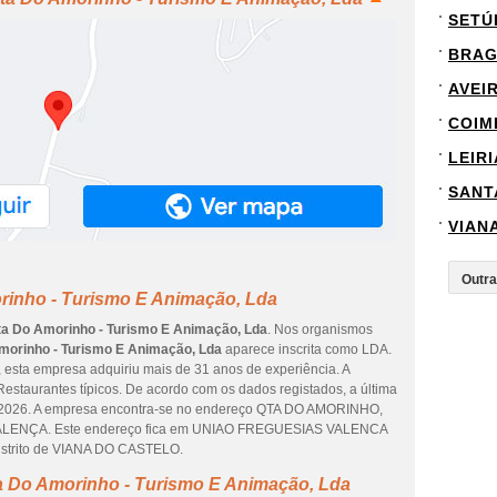
SETÚ
BRA
AVEI
COIM
LEIRI
SANT
VIAN
rinho - Turismo E Animação, Lda
ta Do Amorinho - Turismo E Animação, Lda
. Nos organismos
morinho - Turismo E Animação, Lda
aparece inscrita como LDA.
, esta empresa adquiriu mais de 31 anos de experiência. A
estaurantes típicos. De acordo com os dados registados, a última
de 2026. A empresa encontra-se no endereço QTA DO AMORINHO,
LENÇA. Este endereço fica em UNIAO FREGUESIAS VALENCA
strito de VIANA DO CASTELO.
a Do Amorinho - Turismo E Animação, Lda