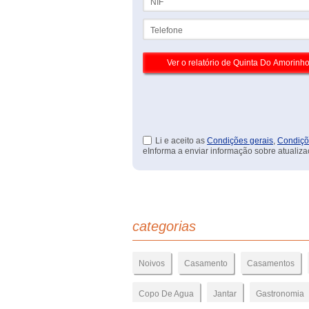
Telefone
Li e aceito as
Condições gerais
,
Condiçõ
eInforma a enviar informação sobre atualiza
categorias
Noivos
Casamento
Casamentos
Copo De Agua
Jantar
Gastronomia