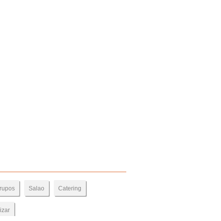
rupos
Salao
Catering
izar