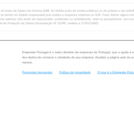
ta da base de dados da Informa D&B, foi obtida junto de fontes públicas ou do próprio e faz refe
-la dentro do âmbito empresarial que realiza a respetiva empresa ou ENI. Caso detete algum erro 
ente relatório não pode ser reproduzido, publicado ou redistribuído, total ou parcialmente, sem
l de Proteção de Dados (Autorização Nº 32/96, emitida a 27/02/1996).
Empresite Portugal é o maior diretório de empresas de Portugal, que o ajuda a e
dos dados de contacto e atividade da sua empresa. Atualize a página web da su
mesmo.
Perguntas frequentes
Política de privacidade
O que é o Empresite Port