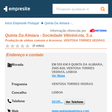
Pesquisar:
Início Empresite Portugal
Quinta Da Almiara -...
Informação oferecida por
Quinta Da Almiara - Sociedade Vitivinícola, S.a.
Produção de vinhos comuns e licorosos, VENTOSA TORRES VEDRAS
(
0
votos)
Endereço e contato
Morada
EM 555 KM 9 QUINTA DA ALMIARA,
2565-828
,
VENTOSA TORRES
VEDRAS
,
LISBOA
Ver Mapa
Freguesia
VENTOSA TORRES VEDRAS
Concelho
LISBOA
Telefone
26195...
Ver Telefone
Web
www.quintadaalmiara.com