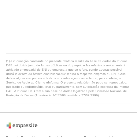
(1) A informação constante do presente relatório resulta da base de dados da Informa
D&B, foi obtida junto de fontes públicas ou do próprio e faz referência unicamente à
atividade empresarial do ENI ou empresa a que se refere, sendo apenas possível
utilizá-la dentro do âmbito empresarial que realiza a respetiva empresa ou ENI. Caso
detete algum erro poderá solicitar a sua retificação, contactando, para o efeito, o
Serviço de Apoio ao Cliente eInforma. O presente relatório não pode ser reproduzido,
publicado ou redistribuído, total ou parcialmente, sem autorização expressa da Informa
D&B. A Informa D&B tem a sua base de dados legalizada pela Comissão Nacional de
Proteção de Dados (Autorização Nº 32/96, emitida a 27/02/1996).