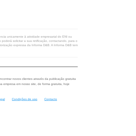
rência unicamente à atividade empresarial do ENI ou
poderá solicitar a sua retificação, contactando, para o
 autorização expressa da Informa D&B. A Informa D&B tem
ncontrar novos clientes através da publicação gratuita
a empresa em nosso site, de forma gratuita, hoje
ugal
Condições de uso
Contacto