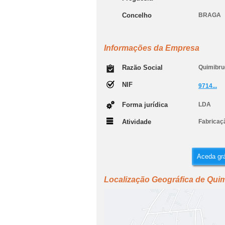
Concelho
BRAGA
Informações da Empresa
Razão Social
Quimibru
NIF
9714...
Forma jurídica
LDA
Atividade
Fabricaç
Aceda grá
Localização Geográfica de Quim