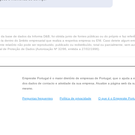
ta da base de dados da Informa D&B, foi obtida junto de fontes públicas ou do próprio e faz refe
-la dentro do âmbito empresarial que realiza a respetiva empresa ou ENI. Caso detete algum erro 
ente relatório não pode ser reproduzido, publicado ou redistribuído, total ou parcialmente, sem
l de Proteção de Dados (Autorização Nº 32/96, emitida a 27/02/1996).
Empresite Portugal é o maior diretório de empresas de Portugal, que o ajuda a e
dos dados de contacto e atividade da sua empresa. Atualize a página web da su
mesmo.
Perguntas frequentes
Política de privacidade
O que é o Empresite Port