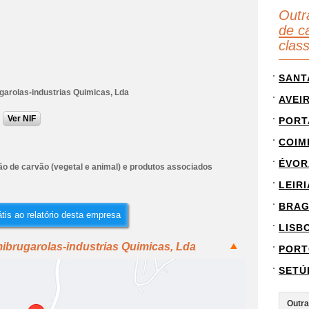
Outr
de c
clas
SANT
garolas-industrias Quimicas, Lda
AVEI
Ver NIF
PORT
COIM
ÉVOR
ão de carvão (vegetal e animal) e produtos associados
LEIRI
BRA
tis ao relatório desta empresa
LISB
ibrugarolas-industrias Quimicas, Lda
PORT
SETÚ