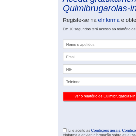
Quimibrugarolas-in
Registe-se na
eInforma
e obt
Em 10 segundos terá acesso ao relatório de
Nome e apelidos
Email
NIF
Telefone
Li e aceito as
Condições gerais
,
Condiçõ
eInforma a enviar informação sobre atualiza