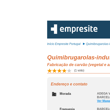
Início Empresite Portugal
Quimibrugarolas-i
Quimibrugarolas-indu
Fabricação de carvão (vegetal e
(
1
voto)
Endereço e contato
Morada
ADEGA V
BARCEL
Ver Mapa
Freguesia
BARCEL