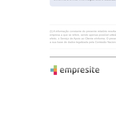
(1) A informação constante do presente relatório resul
empresa a que se refere, sendo apenas possível utilizá
efeito, o Serviço de Apoio ao Cliente eInforma. O pres
a sua base de dados legalizada pela Comissão Naciona