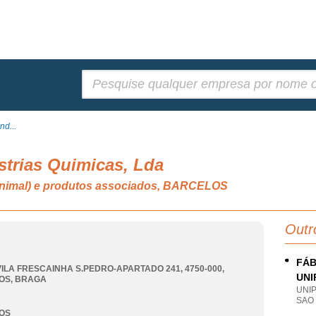
Pesquisar:
nd...
strias Quimicas, Lda
 animal) e produtos associados, BARCELOS
Outr
FÁB
ILA FRESCAINHA S.PEDRO-APARTADO 241, 4750-000
,
UNI
OS
,
BRAGA
UNI
SAO
OS