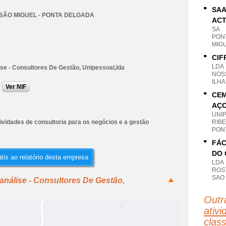
SAA
 SÃO MIGUEL - PONTA DELGADA
ACT
SA
PONT
MIG
CIF
LDA
se - Consultores De Gestão, Unipessoal,lda
NOS
ILH
Ver NIF
CEM
AÇO
UNI
ividades de consultoria para os negócios e a gestão
RIBE
PON
FÁC
DO 
tis ao relatório desta empresa
LDA
ROS
SAO
análise - Consultores De Gestão,
Outr
ativi
clas