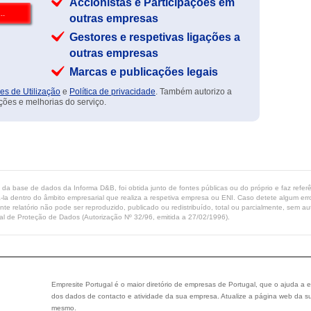
Accionistas e Participações em
outras empresas
Gestores e respetivas ligações a
outras empresas
Marcas e publicações legais
es de Utilização
e
Política de privacidade
. Também autorizo a
ções e melhorias do serviço.
ta da base de dados da Informa D&B, foi obtida junto de fontes públicas ou do próprio e faz refe
-la dentro do âmbito empresarial que realiza a respetiva empresa ou ENI. Caso detete algum erro 
ente relatório não pode ser reproduzido, publicado ou redistribuído, total ou parcialmente, sem
l de Proteção de Dados (Autorização Nº 32/96, emitida a 27/02/1996).
Empresite Portugal é o maior diretório de empresas de Portugal, que o ajuda a e
dos dados de contacto e atividade da sua empresa. Atualize a página web da su
mesmo.