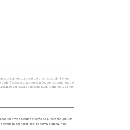
rência unicamente à atividade empresarial do ENI ou
poderá solicitar a sua retificação, contactando, para o
 autorização expressa da Informa D&B. A Informa D&B tem
ncontrar novos clientes através da publicação gratuita
a empresa em nosso site, de forma gratuita, hoje