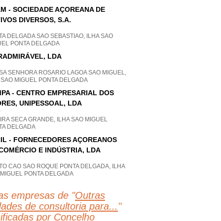
M - SOCIEDADE AÇOREANA DE
IVOS DIVERSOS, S.A.
A DELGADA SAO SEBASTIAO, ILHA SAO
UEL PONTA DELGADA
RADMIRÁVEL, LDA
SA SENHORA ROSARIO LAGOA SAO MIGUEL,
A SAO MIGUEL PONTA DELGADA
PA - CENTRO EMPRESARIAL DOS
RES, UNIPESSOAL, LDA
P
IRA SECA GRANDE, ILHA SAO MIGUEL
TA DELGADA
IL - FORNECEDORES AÇOREANOS
COMÉRCIO E INDÚSTRIA, LDA
TO CAO SAO ROQUE PONTA DELGADA, ILHA
 MIGUEL PONTA DELGADA
as empresas de "
Outras
dades de consultoria para...
"
sificadas por Concelho