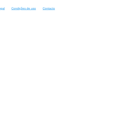
ugal
Condições de uso
Contacto