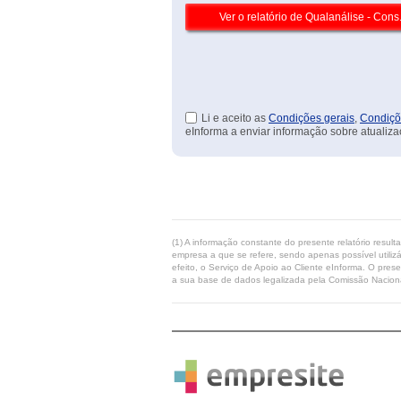
Li e aceito as
Condições gerais
,
Condiçõ
eInforma a enviar informação sobre atualiza
(1) A informação constante do presente relatório resul
empresa a que se refere, sendo apenas possível utilizá
efeito, o Serviço de Apoio ao Cliente eInforma. O pres
a sua base de dados legalizada pela Comissão Naciona