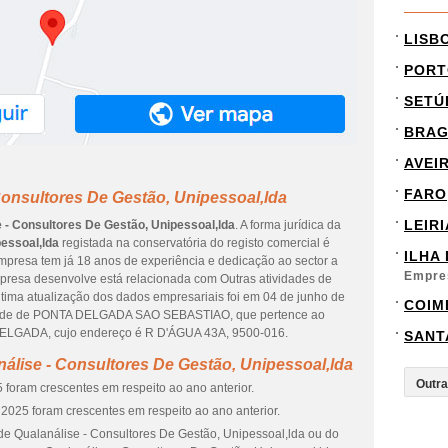
LISB
PORT
SETÚ
BRA
AVEI
FARO
Consultores De Gestão, Unipessoal,lda
LEIRI
 - Consultores De Gestão, Unipessoal,lda
. A forma jurídica da
pessoal,lda
registada na conservatória do registo comercial é
ILHA
 empresa tem já 18 anos de experiência e dedicação ao sector a
Empre
empresa desenvolve está relacionada com Outras atividades de
última atualização dos dados empresariais foi em 04 de junho de
COIM
idade de PONTA DELGADA SAO SEBASTIAO, que pertence ao
DELGADA, cujo endereço é R D'ÁGUA 43A, 9500-016.
SANT
álise - Consultores De Gestão, Unipessoal,lda
 foram crescentes em respeito ao ano anterior.
2025 foram crescentes em respeito ao ano anterior.
de Qualanálise - Consultores De Gestão, Unipessoal,lda ou do