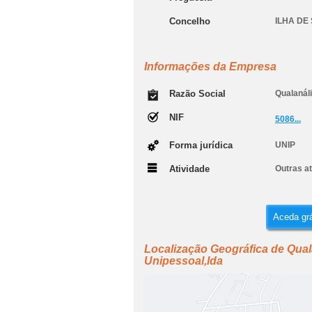
Concelho
ILHA DE
Informações da Empresa
Razão Social
Qualanáli
NIF
5086...
Forma jurídica
UNIP
Atividade
Outras at
Aceda grá
Localização Geográfica de Qual
Unipessoal,lda