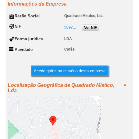
Informações da Empresa
Razão Social
Quadrado Místico, Lda
NIF
5097...
Ver NIF
Forma jurídica
LDA
Atividade
Cafés
Aceda grátis ao relatório desta empresa
Localização Geográfica de Quadrado Místico,
Lda