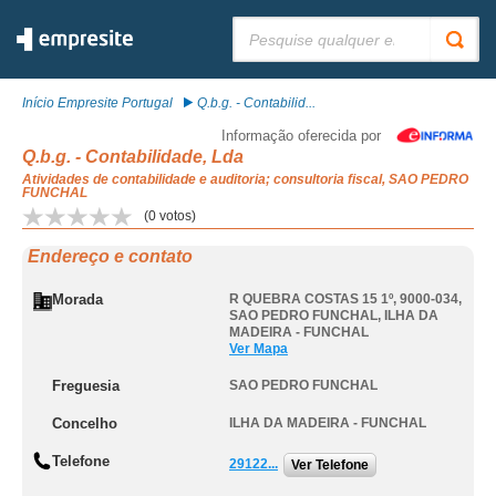
Pesquisar:
Início Empresite Portugal
Q.b.g. - Contabilid...
Informação oferecida por
Q.b.g. - Contabilidade, Lda
Atividades de contabilidade e auditoria; consultoria fiscal, SAO PEDRO
FUNCHAL
(
0
votos)
Endereço e contato
Morada
R QUEBRA COSTAS 15 1º, 9000-034
,
SAO PEDRO FUNCHAL
,
ILHA DA
MADEIRA - FUNCHAL
Ver Mapa
Freguesia
SAO PEDRO FUNCHAL
Concelho
ILHA DA MADEIRA - FUNCHAL
Telefone
29122...
Ver Telefone