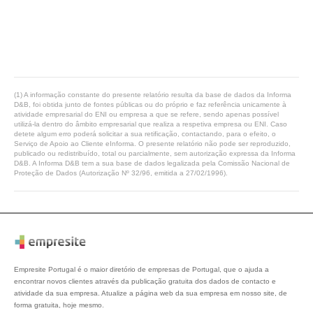
(1) A informação constante do presente relatório resulta da base de dados da Informa
D&B, foi obtida junto de fontes públicas ou do próprio e faz referência unicamente à
atividade empresarial do ENI ou empresa a que se refere, sendo apenas possível
utilizá-la dentro do âmbito empresarial que realiza a respetiva empresa ou ENI. Caso
detete algum erro poderá solicitar a sua retificação, contactando, para o efeito, o
Serviço de Apoio ao Cliente eInforma. O presente relatório não pode ser reproduzido,
publicado ou redistribuído, total ou parcialmente, sem autorização expressa da Informa
D&B. A Informa D&B tem a sua base de dados legalizada pela Comissão Nacional de
Proteção de Dados (Autorização Nº 32/96, emitida a 27/02/1996).
Empresite Portugal é o maior diretório de empresas de Portugal, que o ajuda a
encontrar novos clientes através da publicação gratuita dos dados de contacto e
atividade da sua empresa. Atualize a página web da sua empresa em nosso site, de
forma gratuita, hoje mesmo.