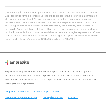
(1) A informação constante do presente relatório resulta da base de dados da Informa
D&B, foi obtida junto de fontes públicas ou do próprio e faz referência unicamente à
atividade empresarial do ENI ou empresa a que se refere, sendo apenas possível
utilizá-la dentro do âmbito empresarial que realiza a respetiva empresa ou ENI. Caso
detete algum erro poderá solicitar a sua retificação, contactando, para o efeito, o
Serviço de Apoio ao Cliente eInforma. O presente relatório não pode ser reproduzido,
publicado ou redistribuído, total ou parcialmente, sem autorização expressa da Informa
D&B. A Informa D&B tem a sua base de dados legalizada pela Comissão Nacional de
Proteção de Dados (Autorização Nº 32/96, emitida a 27/02/1996).
Empresite Portugal é o maior diretório de empresas de Portugal, que o ajuda a
encontrar novos clientes através da publicação gratuita dos dados de contacto e
atividade da sua empresa. Atualize a página web da sua empresa em nosso site, de
forma gratuita, hoje mesmo.
Perguntas frequentes
Política de privacidade
O que é o Empresite Portugal
Condições de uso
Contacto