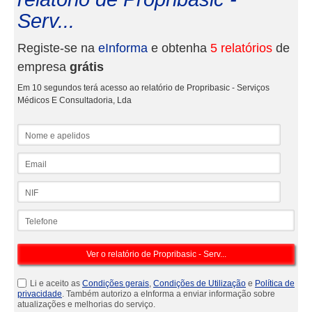
Serv...
Registe-se na
eInforma
e obtenha
5 relatórios
de
empresa
grátis
Em 10 segundos terá acesso ao relatório de Propribasic - Serviços
Médicos E Consultadoria, Lda
Nome e apelidos
Email
NIF
Telefone
Li e aceito as
Condições gerais
,
Condições de Utilização
e
Política de
privacidade
. Também autorizo a eInforma a enviar informação sobre
atualizações e melhorias do serviço.