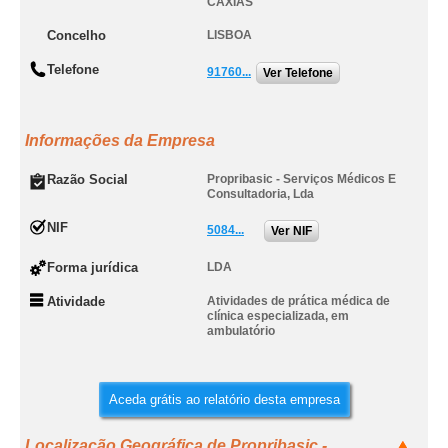
CAXIAS
Concelho
LISBOA
Telefone
91760...
Ver Telefone
Informações da Empresa
Razão Social
Propribasic - Serviços Médicos E
Consultadoria, Lda
NIF
5084...
Ver NIF
Forma jurídica
LDA
Atividade
Atividades de prática médica de
clínica especializada, em
ambulatório
Aceda grátis ao relatório desta empresa
Localização Geográfica de Propribasic -