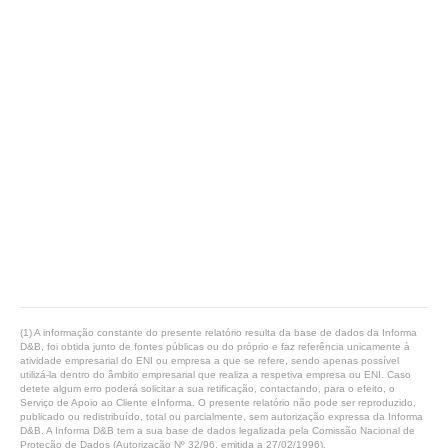
(1) A informação constante do presente relatório resulta da base de dados da Informa
D&B, foi obtida junto de fontes públicas ou do próprio e faz referência unicamente à
atividade empresarial do ENI ou empresa a que se refere, sendo apenas possível
utilizá-la dentro do âmbito empresarial que realiza a respetiva empresa ou ENI. Caso
detete algum erro poderá solicitar a sua retificação, contactando, para o efeito, o
Serviço de Apoio ao Cliente eInforma. O presente relatório não pode ser reproduzido,
publicado ou redistribuído, total ou parcialmente, sem autorização expressa da Informa
D&B. A Informa D&B tem a sua base de dados legalizada pela Comissão Nacional de
Proteção de Dados (Autorização Nº 32/96, emitida a 27/02/1996).